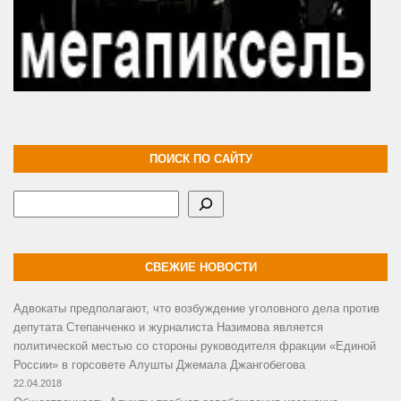
ПОИСК ПО САЙТУ
Поиск
СВЕЖИЕ НОВОСТИ
Адвокаты предполагают, что возбуждение уголовного дела против
депутата Степанченко и журналиста Назимова является
политической местью со стороны руководителя фракции «Единой
России» в горсовете Алушты Джемала Джангобегова
22.04.2018