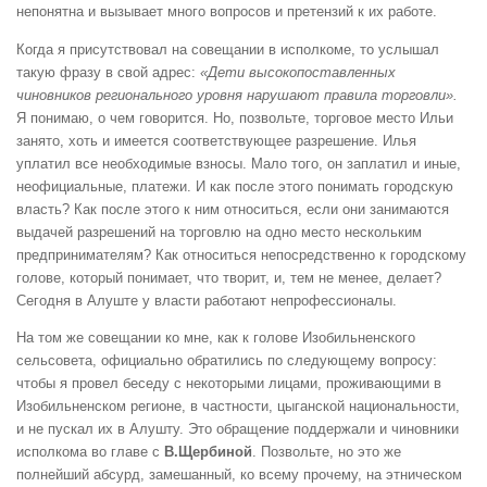
непонятна и вызывает много вопросов и претензий к их работе.
Когда я присутствовал на совещании в исполкоме, то услышал
такую фразу в свой адрес:
«Дети высокопоставленных
чиновников регионального уровня нарушают правила торговли».
Я понимаю, о чем говорится. Но, позвольте, торговое место Ильи
занято, хоть и имеется соответствующее разрешение. Илья
уплатил все необходимые взносы. Мало того, он заплатил и иные,
неофициальные, платежи. И как после этого понимать городскую
власть? Как после этого к ним относиться, если они занимаются
выдачей разрешений на торговлю на одно место нескольким
предпринимателям? Как относиться непосредственно к городскому
голове, который понимает, что творит, и, тем не менее, делает?
Сегодня в Алуште у власти работают непрофессионалы.
На том же совещании ко мне, как к голове Изобильненского
сельсовета, официально обратились по следующему вопросу:
чтобы я провел беседу с некоторыми лицами, проживающими в
Изобильненском регионе, в частности, цыганской национальности,
и не пускал их в Алушту. Это обращение поддержали и чиновники
исполкома во главе с
В.Щербиной
. Позвольте, но это же
полнейший абсурд, замешанный, ко всему прочему, на этническом