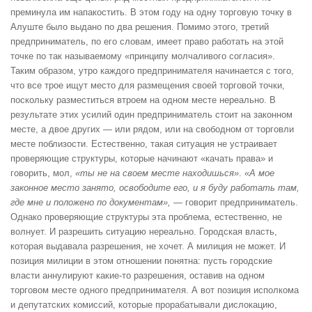
преминула им напакостить. В этом году на одну торговую точку в
Алуште было выдано по два решения. Помимо этого, третий
предприниматель, по его словам, имеет право работать на этой
точке по так называемому «принципу молчаливого согласия».
Таким образом, утро каждого предпринимателя начинается с того,
что все трое ищут место для размещения своей торговой точки,
поскольку разместиться втроем на одном месте нереально. В
результате этих усилий один предприниматель стоит на законном
месте, а двое других — или рядом, или на свободном от торговли
месте поблизости. Естественно, такая ситуация не устраивает
проверяющие структуры, которые начинают «качать права» и
говорить, мол,
«ты не на своем месте находишься»
.
«А мое
законное место занято, освободите его, и я буду работать там,
где мне и положено по документам»,
— говорит предприниматель.
Однако проверяющие структуры эта проблема, естественно, не
волнует. И разрешить ситуацию нереально. Городская власть,
которая выдавала разрешения, не хочет. А милиция не может. И
позиция милиции в этом отношении понятна: пусть городские
власти аннулируют какие-то разрешения, оставив на одном
торговом месте одного предпринимателя. А вот позиция исполкома
и депутатских комиссий, которые прорабатывали дислокацию,