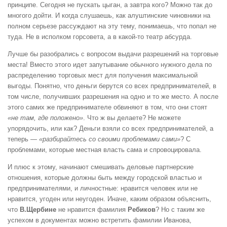
принципе. Сегодня не пускать цыган, а завтра кого? Можно так до
многого дойти. И когда слушаешь, как алуштинские чиновники на
полном серьезе рассуждают на эту тему, понимаешь, что попал не
туда. Не в исполком горсовета, а в какой-то театр абсурда.
Лучше бы разобрались с вопросом выдачи разрешений на торговые
места! Вместо этого идет запутывание обычного нужного дела по
распределению торговых мест для получения максимальной
выгоды. Понятно, что деньги берутся со всех предпринимателей, в
том числе, получивших разрешения на одно и то же место. А после
этого самих же предпринимателе обвиняют в том, что они стоят
«не там, где положено»
. Что ж вы делаете? Не можете
упорядочить, или как? Деньги взяли со всех предпринимателей, а
теперь —
«разбирайтесь со своими проблемами сами»
? С
проблемами, которые местная власть сама и спровоцировала.
И плюс к этому, начинают смешивать деловые партнерские
отношения, которые должны быть между городской властью и
предпринимателями, и личностные: нравится человек или не
нравится, угоден или неугоден. Иначе, каким образом объяснить,
что
В.Щербине
не нравится фамилия
Ребиков
? Но с таким же
успехом в документах можно встретить фамилии Иванова,