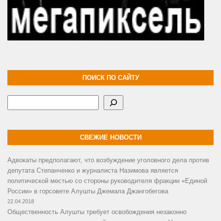
ПОИСК ПО САЙТУ
Поиск
СВЕЖИЕ НОВОСТИ
Адвокаты предполагают, что возбуждение уголовного дела против
депутата Степанченко и журналиста Назимова является
политической местью со стороны руководителя фракции «Единой
России» в горсовете Алушты Джемала Джангобегова
22.04.2018
Общественность Алушты требует освобождения незаконно