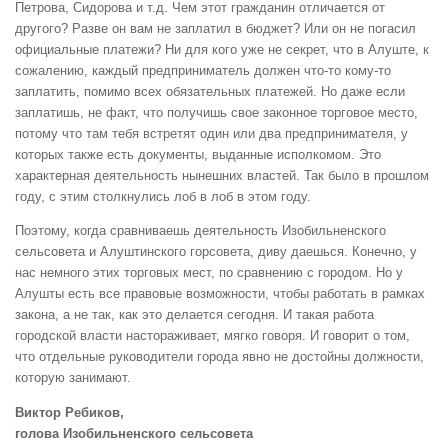
Петрова, Сидорова и т.д. Чем этот гражданин отличается от
другого? Разве он вам не заплатил в бюджет? Или он не погасил
официальные платежи? Ни для кого уже не секрет, что в Алуште, к
сожалению, каждый предприниматель должен что-то кому-то
заплатить, помимо всех обязательных платежей. Но даже если
заплатишь, не факт, что получишь свое законное торговое место,
потому что там тебя встретят один или два предпринимателя, у
которых также есть документы, выданные исполкомом. Это
характерная деятельность нынешних властей. Так было в прошлом
году, с этим столкнулись лоб в лоб в этом году.
Поэтому, когда сравниваешь деятельность Изобильненского
сельсовета и Алуштинского горсовета, диву даешься. Конечно, у
нас немного этих торговых мест, по сравнению с городом. Но у
Алушты есть все правовые возможности, чтобы работать в рамках
закона, а не так, как это делается сегодня. И такая работа
городской власти настораживает, мягко говоря. И говорит о том,
что отдельные руководители города явно не достойны должности,
которую занимают.
Виктор Ребиков,
голова Изобильненского сельсовета