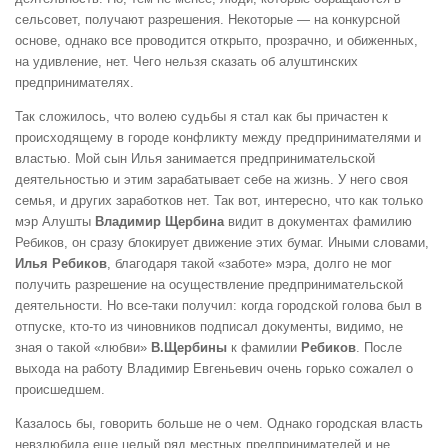
сельсовет, получают разрешения. Некоторые — на конкурсной
основе, однако все проводится открыто, прозрачно, и обиженных,
на удивление, нет. Чего нельзя сказать об алуштинских
предпринимателях.
Так сложилось, что волею судьбы я стал как бы причастен к
происходящему в городе конфликту между предпринимателями и
властью. Мой сын Илья занимается предпринимательской
деятельностью и этим зарабатывает себе на жизнь. У него своя
семья, и других заработков нет. Так вот, интересно, что как только
мэр Алушты
Владимир Щербина
видит в документах фамилию
Ребиков, он сразу блокирует движение этих бумаг. Иными словами,
Илья Ребиков
, благодаря такой «заботе» мэра, долго не мог
получить разрешение на осуществление предпринимательской
деятельности. Но все-таки получил: когда городской голова был в
отпуске, кто-то из чиновников подписал документы, видимо, не
зная о такой «любви»
В.Щербины
к фамилии
Ребиков
. После
выхода на работу Владимир Евгеньевич очень горько сожалел о
происшедшем.
Казалось бы, говорить больше не о чем. Однако городская власть
невзлюбила еще целый ряд местных предпринимателей и не