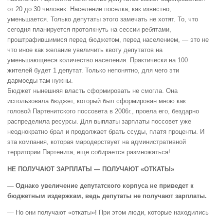
от 20 до 30 человек. Население поселка, как известно,
уменьшается. Только депутаты этого замечать не хотят. То, что
сегодня планируется протолкнуть на сессии ребятами,
проштрафившимися перед бюджетом, перед населением, — это не
что иное как желание увеличить квоту депутатов на
уменьшающееся количество населения. Практически на 100
жителей будет 1 депутат. Только непонятно, для чего эти
дармоеды там нужны.
Бюджет нынешняя власть сформировать не смогла. Она
использовала бюджет, который был сформирован мною как
головой Партенитского поссовета в 2006г., проела его, бездарно
распределила ресурсы. Для выплаты зарплаты поссовет уже
неоднократно брал и продолжает брать ссуды, платя проценты. И
эта компания, которая мародерствует на административной
территории Партенита, еще собирается размножаться!
НЕ ПОЛУЧАЮТ ЗАРПЛАТЫ — ПОЛУЧАЮТ «ОТКАТЫ»
— Однако увеличение депутатского корпуса не приведет к
бюджетным издержкам, ведь депутаты не получают зарплаты.
— Но они получают «откаты»! При этом люди, которые находились