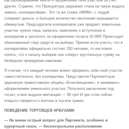
как разбазаривание земли и оформление себе участков за счет
других. Странно, что Прокуратура закрывает глаза на такую выдачу
земель «кооперативам». Это та же схема «МММ»: с людей
собирают деньги, и большое количество населения оказывается
обманутым. Председатели кооперативов уже продают земельные
участки: нужно лишь написать заявление о вступлении в
кооператив и заплатить за оформление госакта 10 000! Происходит
обыкновенный сбор средств на выборы. Причем если учесть, что в
кооперативах официально состоит 250 человек, то несложно
понять, что к началу выборов они соберут кругленькую сумму на
безбедное проведение кампании.
Я считаю, что каждый человек может оформить себе свой участок
самостоятельно, без кооператива. Представляя Партенитскую
церковную православную общину «Благовещение», я занимаюсь
оформлением земельного участка. Получила заключение под
госакт, и мне выдали квитанцию — 80 грн! И при этом сейчас
открыто говорится о взятках в тысячи гривен.
ПОВЕДЕНИЕ ТОРГОВЦЕВ АРБУЗАМИ
— Не менее острый вопрос для Партенита, особенно в
курортный сезон, — бесконтрольное расположение