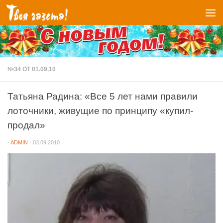
Перейти к содержимому
№34 ОТ 01.09.10
Татьяна Радина: «Все 5 лет нами правили
лоточники, живущие по принципу «купил-
продал»
-
ADMIN
·
03.09.2010