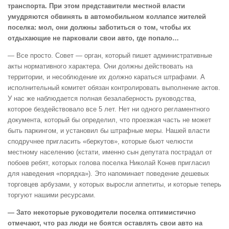
транспорта. При этом представители местной власти
умудряются обвинять в автомобильном коллапсе жителей
поселка: мол, они должны заботиться о том, чтобы их
отдыхающие не парковали свои авто, где попало…
— Все просто. Совет — орган, который пишет административные
акты нормативного характера. Они должны действовать на
территории, и несоблюдение их должно караться штрафами. А
исполнительный комитет обязан контролировать выполнение актов.
У нас же наблюдается полная безалаберность руководства,
которое бездействовало все 5 лет. Нет ни одного регламентного
документа, который бы определил, что проезжая часть не может
быть паркингом, и установил бы штрафные меры. Нашей власти
сподручнее пригласить «беркутов», которые бьют челюсти
местному населению (кстати, именно сын депутата пострадал от
побоев ребят, которых голова поселка Николай Конев пригласил
для наведения «порядка»). Это напоминает поведение дешевых
торговцев арбузами, у которых выросли аппетиты, и которые теперь
торгуют нашими ресурсами.
— Зато некоторые руководители поселка оптимистично
отмечают, что раз люди не боятся оставлять свои авто на