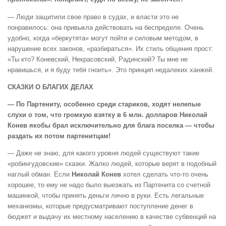
— Люди защитили свое право в судах, и власти это не
понравилось: она привыкла действовать на беспределе. Очень
удобно, когда «беркутята» могут пойти и силовым методом, в
нарушение всех законов, «разбираться». Их стиль общения прост:
«Ты кто? Коневский, Некрасовский, Радинский? Ты мне не
нравишься, и я буду тебя гноить». Это принцип недалеких ханжей.
С
КАЗКИ О БЛАГИХ ДЕЛАХ
— По Партениту, особенно среди стариков, ходят нелепые
слухи о том, что громкую взятку в 6 млн. долларов Николай
Конев якобы брал исключительно для блага поселка — чтобы
раздать их потом партенитцам!
— Даже не знаю, для какого уровня людей существуют такие
«робингудовские» сказки. Жалко людей, которые верят в подобный
наглый обман. Если
Николай Конев
хотел сделать что-то очень
хорошее, то ему не надо было выезжать из Партенита со счетной
машинкой, чтобы принять деньги лично в руки. Есть легальные
механизмы, которые предусматривают поступление денег в
бюджет и выдачу их местному населению в качестве субвенций на