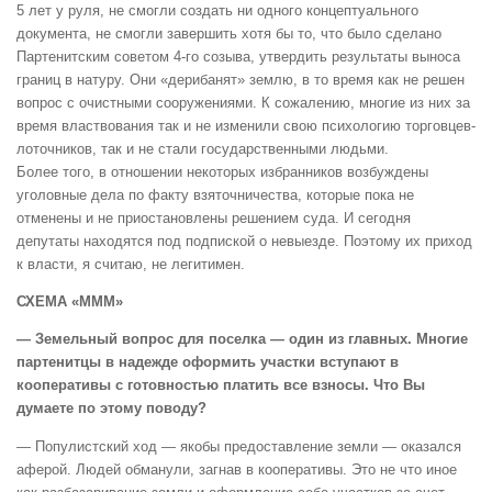
5 лет у руля, не смогли создать ни одного концептуального
документа, не смогли завершить хотя бы то, что было сделано
Партенитским советом 4-го созыва, утвердить результаты выноса
границ в натуру. Они «дерибанят» землю, в то время как не решен
вопрос с очистными сооружениями. К сожалению, многие из них за
время властвования так и не изменили свою психологию торговцев-
лоточников, так и не стали государственными людьми.
Более того, в отношении некоторых избранников возбуждены
уголовные дела по факту взяточничества, которые пока не
отменены и не приостановлены решением суда. И сегодня
депутаты находятся под подпиской о невыезде. Поэтому их приход
к власти, я считаю, не легитимен.
СХЕМА «МММ»
— Земельный вопрос для поселка — один из главных. Многие
партенитцы в надежде оформить участки вступают в
кооперативы с готовностью платить все взносы. Что Вы
думаете по этому поводу?
— Популистский ход — якобы предоставление земли — оказался
аферой. Людей обманули, загнав в кооперативы. Это не что иное