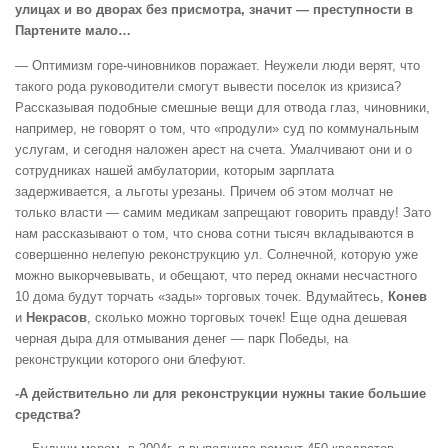
улицах и во дворах без присмотра, значит — преступности в
Партените мало…
— Оптимизм горе-чиновников поражает. Неужели люди верят, что
такого рода руководители смогут вывести поселок из кризиса?
Рассказывая подобные смешные вещи для отвода глаз, чиновники,
например, не говорят о том, что «продули» суд по коммунальным
услугам, и сегодня наложен арест на счета. Умалчивают они и о
сотрудниках нашей амбулатории, которым зарплата
задерживается, а льготы урезаны. Причем об этом молчат не
только власти — самим медикам запрещают говорить правду! Зато
нам рассказывают о том, что снова сотни тысяч вкладываются в
совершенно нелепую реконструкцию ул. Солнечной, которую уже
можно выкорчевывать, и обещают, что перед окнами несчастного
10 дома будут торчать «зады» торговых точек. Вдумайтесь,
Конев
и
Некрасов
, сколько можно торговых точек! Еще одна дешевая
черная дыра для отмывания денег — парк Победы, на
реконструкции которого они блефуют.
-А действительно ли для реконструкции нужны такие большие
средства?