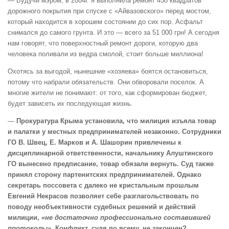
— Будучи мэром, в 2004г. я выполнила ремонт 450 квадратов
дорожного покрытия при спуске с «Айвазовского» перед мостом,
который находится в хорошем состоянии до сих пор. Асфальт
снимался до самого грунта. И это — всего за 51 000 грн! А сегодня
нам говорят, что поверхностный ремонт дороги, которую два
человека поливали из ведра смолой, стоит больше миллиона!
Охотясь за выгодой, нынешние «хозяева» боятся остановиться,
потому что набрали обязательств. Они обворовали поселок. А
многие жители не понимают: от того, как сформирован бюджет,
будет зависеть их последующая жизнь.
—
Прокуратура Крыма установила, что милиция изъяла товар
и палатки у местных предпринимателей незаконно. Сотрудники
ГО В. Швец, Е. Марков и А. Шашорин привлечены к
дисциплинарной ответственности, начальнику Алуштинского
ГО вынесено предписание, товар обязали вернуть. Суд также
принял сторону партенитских предпринимателей. Однако
секретарь поссовета с далеко не кристальным прошлым
Евгений Некрасов позволяет себе разглагольствовать по
поводу необъективности судебных решений и действий
милиции,
«не достаточно профессионально составившей
протоколы».
Конфликт, судя по всему, не закончен?