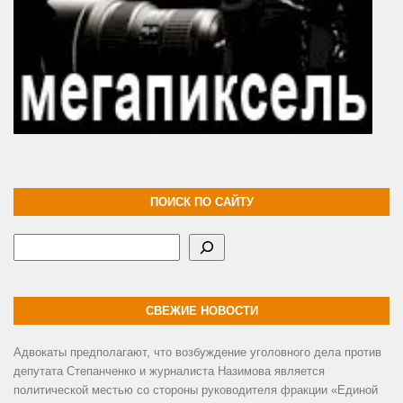
ПОИСК ПО САЙТУ
Поиск
СВЕЖИЕ НОВОСТИ
Адвокаты предполагают, что возбуждение уголовного дела против
депутата Степанченко и журналиста Назимова является
политической местью со стороны руководителя фракции «Единой