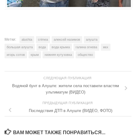
Метки:
alushta
crimea
алексей назимов
алушта
большая алушта
вода
вода крыма
галина огнева
жкх
игорь сотов
крым
нижняя кутузовка
общество
СЛЕДУЮЩАЯ ПУБЛИКАЦИЯ
Водяной бунт в Алуште: жители села поставили властям
ультиматум (ВИДЕО)
ПРЕДЫДУЩАЯ ПУБЛИКАЦИЯ
Последствия ДТП в Алуште (ВИДЕО, ФОТО)
ВАМ МОЖЕТ ТАКЖЕ ПОНРАВИТЬСЯ...