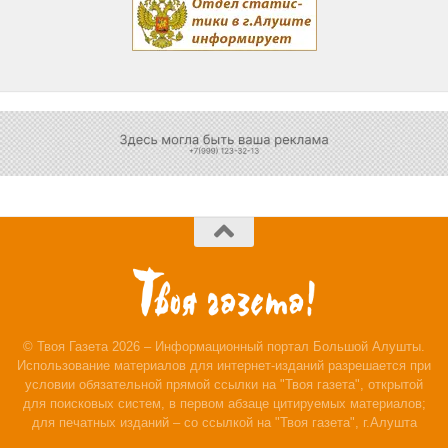
© Твоя Газета 2026 – Информационный портал Большой Алушты.
Использование материалов для интернет-изданий разрешается при
условии обязательной прямой ссылки на "Твоя газета", открытой
для поисковых систем, в первом абзаце цитируемых материалов;
для печатных изданий – со ссылкой на "Твоя газета", г.Алушта