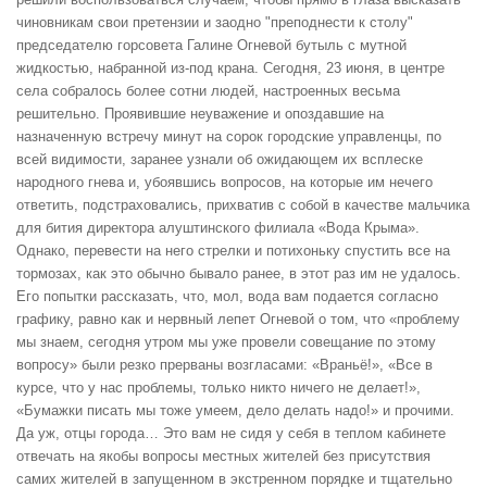
чиновникам свои претензии и заодно "преподнести к столу"
председателю горсовета Галине Огневой бутыль с мутной
жидкостью, набранной из-под крана. Сегодня, 23 июня, в центре
села собралось более сотни людей, настроенных весьма
решительно. Проявившие неуважение и опоздавшие на
назначенную встречу минут на сорок городские управленцы, по
всей видимости, заранее узнали об ожидающем их всплеске
народного гнева и, убоявшись вопросов, на которые им нечего
ответить, подстраховались, прихватив с собой в качестве мальчика
для бития директора алуштинского филиала «Вода Крыма».
Однако, перевести на него стрелки и потихоньку спустить все на
тормозах, как это обычно бывало ранее, в этот раз им не удалось.
Его попытки рассказать, что, мол, вода вам подается согласно
графику, равно как и нервный лепет Огневой о том, что «проблему
мы знаем, сегодня утром мы уже провели совещание по этому
вопросу» были резко прерваны возгласами: «Враньё!», «Все в
курсе, что у нас проблемы, только никто ничего не делает!»,
«Бумажки писать мы тоже умеем, дело делать надо!» и прочими.
Да уж, отцы города… Это вам не сидя у себя в теплом кабинете
отвечать на якобы вопросы местных жителей без присутствия
самих жителей в запущенном в экстренном порядке и тщательно