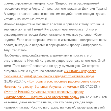
срежиссированном интернет-шоу "Видеоответы руководителей
городского округа Алушта" провластного глашатая Дмитрия Тарана!
А глядя в глаза отчаявшегося вашим бездействием народа, давать
четкие и конкретные ответы!
Именно бездействие местных властей и привело к тому, что чаша
терпения жителей Нижней Кутузовки переполнилась. В итоге
руководителям города было поставлено жесткое условие: «Срок –
неделя. Если за это время ничего не изменится – собираемся всем
селом, выходим с ведрами и перекрываем трассу Симферополь-
Алушта-Ялта!».
Проблема с водоснабжением, а временами и просто с его
отсутствием, в Нижней Кутузовке существует уже много лет. Этой
теме "Твоя газета" посвятила не одну публикацию. Об остроте
ситуации можно судить по заголовкам:
«В Нижней Кутузовке
(Большая Алушта) целый район страдает от нехватки воды
(18.05.2013г.)»,
«Контроль и всестороннее рассмотрение спасут
Нижнюю Кутузовку, Большая Алушта, от жажды»
(31.07.2013г.),
«Жители Нижней Кутузовки грозят перекрыть трассу
Симмферополь – Алушта из-за отсутствия воды»
(04.12.2013г.). Тем
не менее, даже несмотря на то, что это село уже два года
является частью России, ни старые, ни новые/старые власти этой