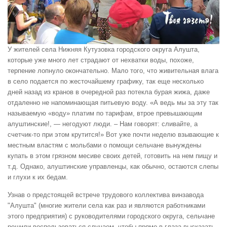
У жителей села Нижняя Кутузовка городского округа Алушта,
которые уже много лет страдают от нехватки воды, похоже,
терпение лопнуло окончательно. Мало того, что живительная влага
в село подается по жесточайшему графику, так еще несколько
дней назад из кранов в очередной раз потекла бурая жижа, даже
отдаленно не напоминающая питьевую воду. «А ведь мы за эту так
называемую «воду» платим по тарифам, втрое превышающим
алуштинские!, — негодуют люди. – Нам говорят: сливайте, а
счетчик-то при этом крутится!» Вот уже почти неделю взывающие к
местным властям с мольбами о помощи сельчане вынуждены
купать в этом грязном месиве своих детей, готовить на нем пищу и
т.д. Однако, алуштинские управленцы, как обычно, остаются слепы
и глухи к их бедам.
Узнав о предстоящей встрече трудового коллектива винзавода
"Алушта" (многие жители села как раз и являются работниками
этого предприятия) с руководителями городского округа, сельчане
решили воспользоваться случаем, чтобы прямо в глаза высказать