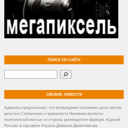
ПОИСК ПО САЙТУ
Поиск
СВЕЖИЕ НОВОСТИ
Адвокаты предполагают, что возбуждение уголовного дела против
депутата Степанченко и журналиста Назимова является
политической местью со стороны руководителя фракции «Единой
России» в горсовете Алушты Джемала Джангобегова