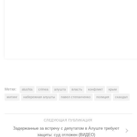
Метки:
alushta
crimea
алушта
власть
конфликт
крым
митинг
набережная алушты
павел степанченко
полиция
скандал
СЛЕДУЮЩАЯ ПУБЛИКАЦИЯ
Задержанные за встречу с депутатом в Алуште требуют
защиты: суд отложен (ВИДЕО)