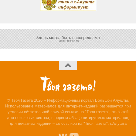
© Твоя Газета 2026 – Информационный портал Большой Алушты.
Использование материалов для интернет-изданий разрешается при
условии обязательной прямой ссылки на "Твоя газета", открытой
для поисковых систем, в первом абзаце цитируемых материалов;
для печатных изданий – со ссылкой на "Твоя газета", г.Алушта