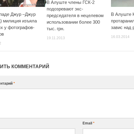
В Алуште члены ГСК-2
подозревают экс-
паде Джур –Джур
В Алуште
председателя в нецелевом
) милиция изъяла
протаранил
использовании более 300
х у фотографов-
завис над 
тыс. грн.
ов
16.03.2014
19.11.2013
2
ИТЬ КОММЕНТАРИЙ
нтарий
*
Email
*