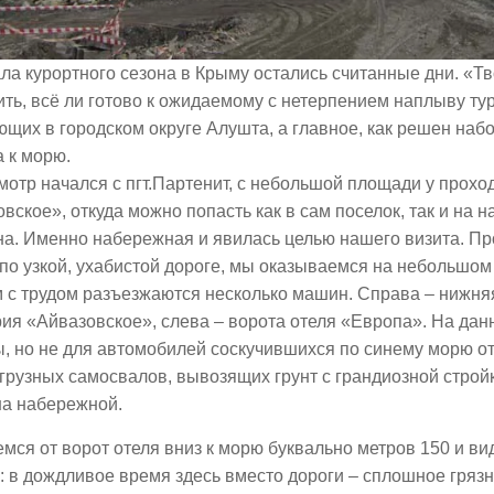
ла курортного сезона в Крыму остались считанные дни. «Т
ть, всё ли готово к ожидаемому с нетерпением наплыву ту
щих в городском округе Алушта, а главное, как решен на
 к морю.
отр начался с пгт.Партенит, с небольшой площади у прохо
вское», откуда можно попасть как в сам поселок, так и на 
а. Именно набережная и явилась целью нашего визита. Пр
по узкой, ухабистой дороге, мы оказываемся на небольшом 
 с трудом разъезжаются несколько машин. Справа – нижня
ия «Айвазовское», слева – ворота отеля «Европа». На да
, но не для автомобилей соскучившихся по синему морю о
рузных самосвалов, вывозящих грунт с грандиозной строй
на набережной.
мся от ворот отеля вниз к морю буквально метров 150 и 
: в дождливое время здесь вместо дороги – сплошное грязн