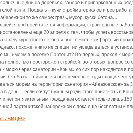
 солнечные дни на деревьях, заборе и припаркованных ря
 слой пыли. Поодаль – кучи стройматериалов и рев работа
абережной то же самое: грязь, мусор, куски бетона…
ющейся в «Твоей газете» информации, строительные рабо
иостановлены еще 20 апреля с тем, чтобы успеть восстано
к началу курортного сезона и обеспечить комфортный прох
днако, похоже, никто не спешит ни укладываться в установ
то мы имеем в поселке Партенит? Во-первых, проход к мор
а полностью перегорожен стройкой; во-вторых, вопрос со 
 к морю через санаторий «Крым» до сих пор находится в 
ии. Особо настойчивые и обеспеченные отдыхающие, могут,
аться морем на территории санатория «Айвазовское» за 3
а в день… если сочтут нужным ради этого приезжать в Кры
 и непритязательным гражданам остается только лишь 150
енной партенитской набережной с пока еще бесплатным 
еть ВИДЕО