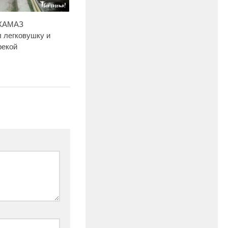
 КАМАЗ
 легковушку и
рекой