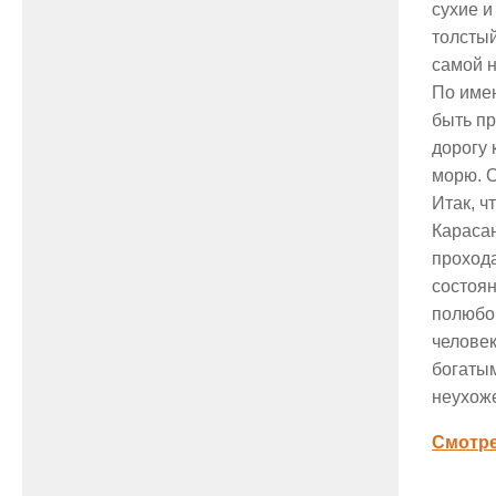
сухие и
толстый
самой н
По име
быть пр
дорогу 
морю. О
Итак, ч
Карасан
прохода
состоян
полюбов
человек
богатым
неухож
Смотр