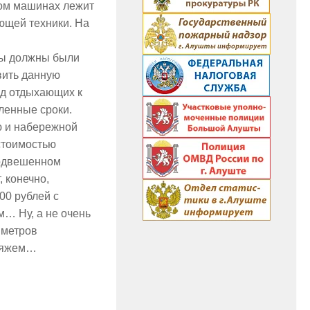
дом машинах лежит
ющей техники. На
ты должны были
вить данную
од отдыхающих к
ленные сроки.
ю и набережной
стоимостью
подвешенном
 конечно,
00 рублей с
м… Ну, а не очень
 метров
пляжем…