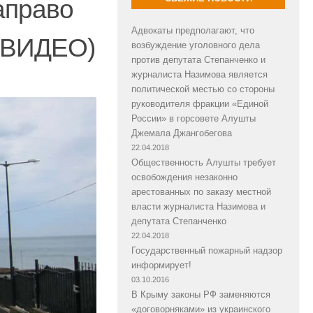
аправо
Адвокаты предполагают, что
 (ВИДЕО)
возбуждение уголовного дела
против депутата Степанченко и
журналиста Назимова является
политической местью со стороны
руководителя фракции «Единой
России» в горсовете Алушты
Джемала Джангобегова
22.04.2018
Общественность Алушты требует
освобождения незаконно
арестованных по заказу местной
власти журналиста Назимова и
депутата Степанченко
22.04.2018
Государственный пожарный надзор
информирует!
03.10.2016
В Крыму законы РФ заменяются
«договорняками» из украинского