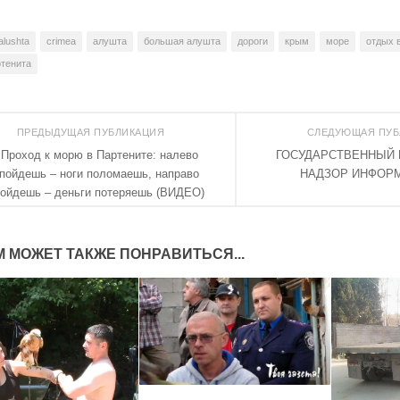
alushta
crimea
алушта
большая алушта
дороги
крым
море
отдых 
ртенита
ПРЕДЫДУЩАЯ ПУБЛИКАЦИЯ
СЛЕДУЮЩАЯ ПУ
Проход к морю в Партените: налево
ГОСУДАРСТВЕННЫЙ
пойдешь – ноги поломаешь, направо
НАДЗОР ИНФОРМ
ойдешь – деньги потеряешь (ВИДЕО)
М МОЖЕТ ТАКЖЕ ПОНРАВИТЬСЯ...