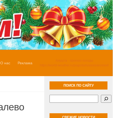
Алушта - прогноз погоды
О нас
Реклама
https://world-weather.ru/pogoda/russia/yaroslavl/
ПОИСК ПО САЙТУ
Поиск
налево
СВЕЖИЕ НОВОСТИ