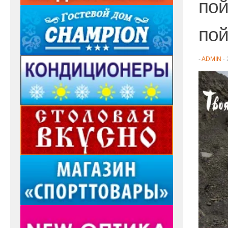
пой
пой
-
ADMIN
·