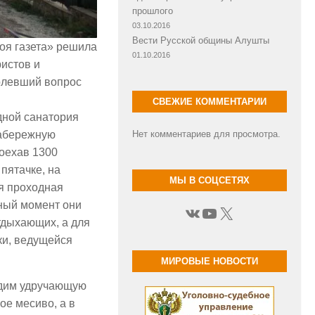
прошлого
03.10.2016
Вести Русской общины Алушты
воя газета» решила
01.10.2016
ристов и
болевший вопрос
СВЕЖИЕ КОММЕНТАРИИ
дной санатория
набережную
Нет комментариев для просмотра.
оехав 1300
пятачке, на
МЫ В СОЦСЕТЯХ
я проходная
нный момент они
ВКонтакте
YouTube
X
тдыхающих, а для
ки, ведущейся
МИРОВЫЕ НОВОСТИ
видим удручающую
ое месиво, а в