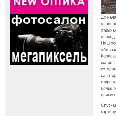
До нача
провери
отдыхаю
прохода
Наш осм
«Айвазо
Карасан
метров 
котором
санатор
открыты
большег
прямо 
Спускае
картину