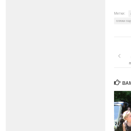
Метки:
пляжи па
п
ВА