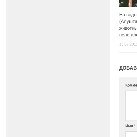
На водо
(Алушта
животны
нелегал
13.07.201
ДОБАВ
Комме
Имя
*