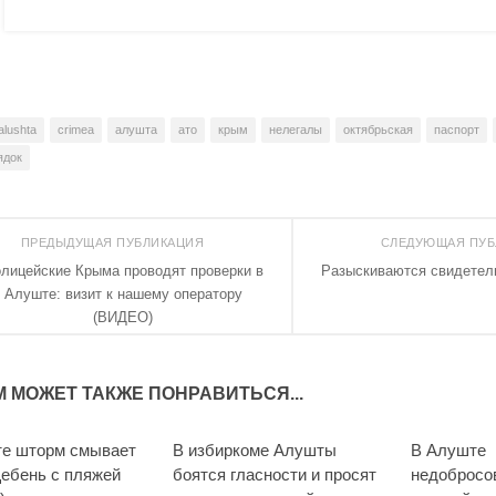
alushta
crimea
алушта
ато
крым
нелегалы
октябрьская
паспорт
ядок
ПРЕДЫДУЩАЯ ПУБЛИКАЦИЯ
СЛЕДУЮЩАЯ ПУ
лицейские Крыма проводят проверки в
Разыскиваются свидетел
Алуште: визит к нашему оператору
(ВИДЕО)
М МОЖЕТ ТАКЖЕ ПОНРАВИТЬСЯ...
е шторм смывает
В избиркоме Алушты
В Алуште
ебень с пляжей
боятся гласности и просят
недобросо