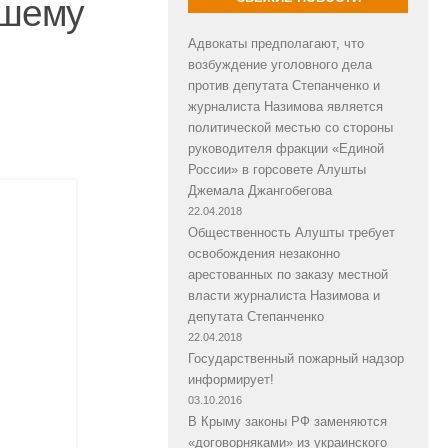
ашему
Адвокаты предполагают, что
возбуждение уголовного дела
против депутата Степанченко и
журналиста Назимова является
политической местью со стороны
руководителя фракции «Единой
России» в горсовете Алушты
Джемала Джангобегова
22.04.2018
Общественность Алушты требует
освобождения незаконно
арестованных по заказу местной
власти журналиста Назимова и
депутата Степанченко
22.04.2018
Государственный пожарный надзор
информирует!
03.10.2016
В Крыму законы РФ заменяются
«договорняками» из украинского