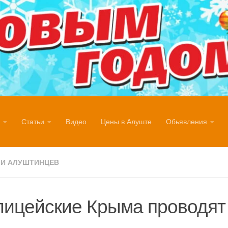
Статьи
Видео
Цены в Алуште
Обьявления
И АЛУШТИНЦЕВ
ицейские Крыма проводят