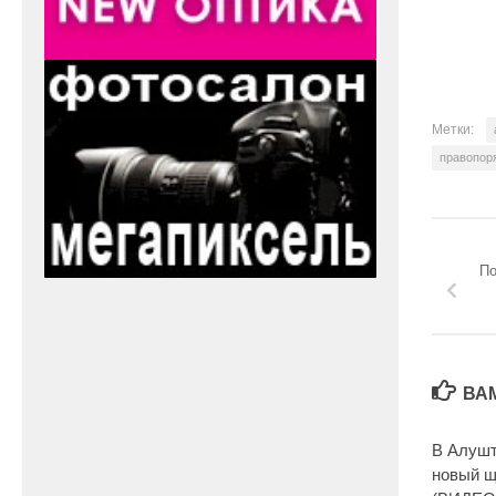
Метки:
правопор
По
ВА
В Алушт
новый щ