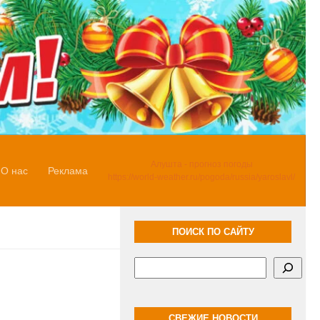
Алушта - прогноз погоды
О нас
Реклама
https://world-weather.ru/pogoda/russia/yaroslavl/
ПОИСК ПО САЙТУ
Поиск
СВЕЖИЕ НОВОСТИ