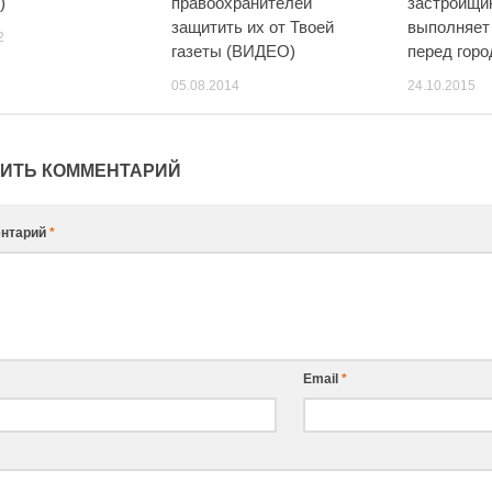
)
правоохранителей
застройщик
защитить их от Твоей
выполняет
2
газеты (ВИДЕО)
перед гор
05.08.2014
24.10.2015
ИТЬ КОММЕНТАРИЙ
нтарий
*
Email
*