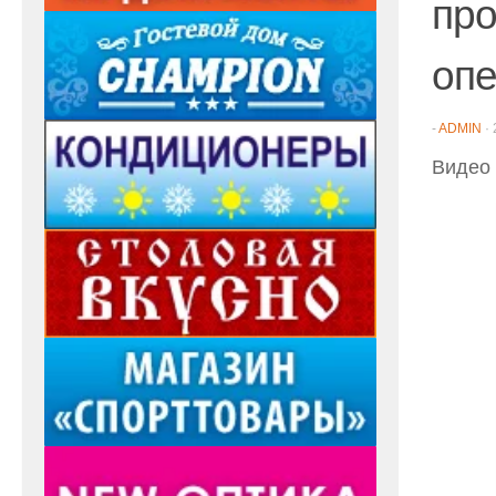
про
оп
-
ADMIN
·
Видео