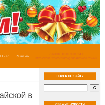
Алушта - прогноз погоды
О нас
Реклама
https://world-weather.ru/pogoda/russia/yaroslavl/
ПОИСК ПО САЙТУ
Поиск
айской в
СВЕЖИЕ НОВОСТИ