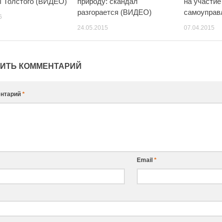
 Толстого (ВИДЕО)
природу: скандал
на участие
разгорается (ВИДЕО)
самоуправ
6
24.05.2015
07.04.2015
ИТЬ КОММЕНТАРИЙ
нтарий
*
Email
*