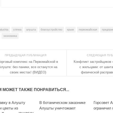
alushta
crimea
алушта
благоустройство
крым
первомайская
предпри
экономика
ПРЕДЫДУЩАЯ ПУБЛИКАЦИЯ
СЛЕДУЮЩАЯ ПУ
орговый комплекс на Первомайской в
Конфликт застройщиков 
Алуште: без паники, все останутся на
с жильцами: от шанта
своих местах! (ВИДЕО)
физической распра
М МОЖЕТ ТАКЖЕ ПОНРАВИТЬСЯ...
авку в Алушту
В ботаническом заказнике
Горсовет 
и цветы из
Алушты уничтожают
ограничил 