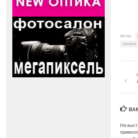
Метки:
торговля
Т
ВА
На выст
привезл