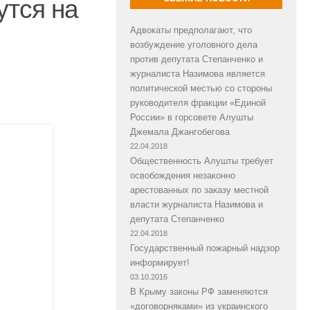
утся на
Адвокаты предполагают, что
возбуждение уголовного дела
против депутата Степанченко и
журналиста Назимова является
политической местью со стороны
руководителя фракции «Единой
России» в горсовете Алушты
Джемала Джангобегова
22.04.2018
Общественность Алушты требует
освобождения незаконно
арестованных по заказу местной
власти журналиста Назимова и
депутата Степанченко
22.04.2018
Государственный пожарный надзор
информирует!
03.10.2016
В Крыму законы РФ заменяются
«договорняками» из украинского