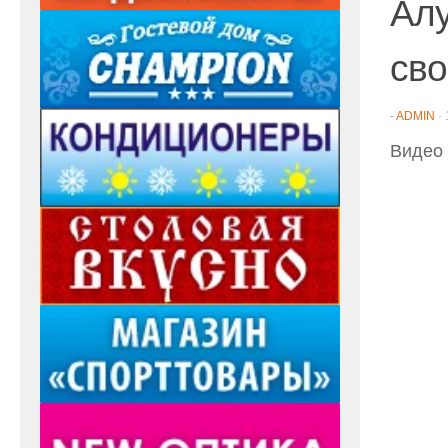
Алу
сво
-
ADMIN
·
Видео