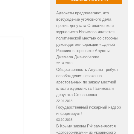
Адвокаты предполагают, что
возбуждение уголовного дела
против депутата Степанченко и
журналиста Назимова является
политической местью со стороны
руководителя фракции «Единой
России» в горсовете Алушты
Джемала Джангобегова
22.04.2018
Общественность Алушты требует
освобождения незаконно
арестованных по заказу местной
власти журналиста Назимова и
депутата Степанченко
22.04.2018
Государственный пожарный надзор
информирует!
03.10.2016
В Крыму законы РФ заменяются
«договорняками» из украинского