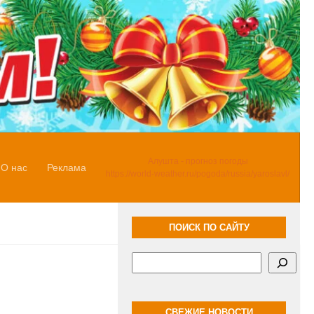
Алушта - прогноз погоды
О нас
Реклама
https://world-weather.ru/pogoda/russia/yaroslavl/
ПОИСК ПО САЙТУ
Поиск
СВЕЖИЕ НОВОСТИ