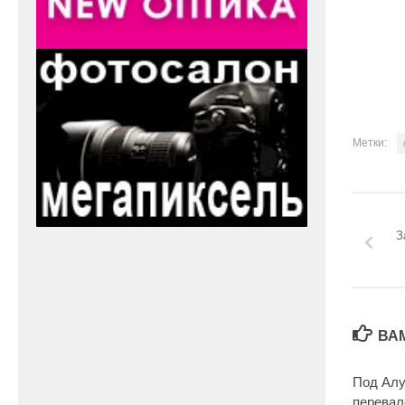
Метки:
З
ВА
Под Алу
перевал