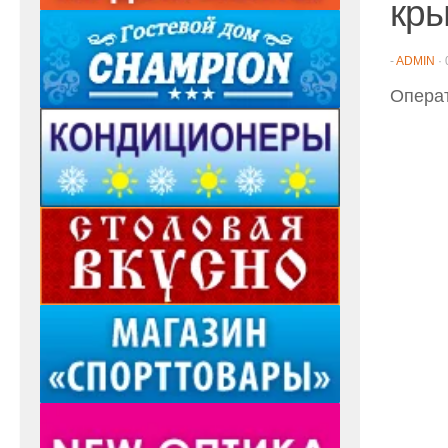
кры
-
ADMIN
·
Опера