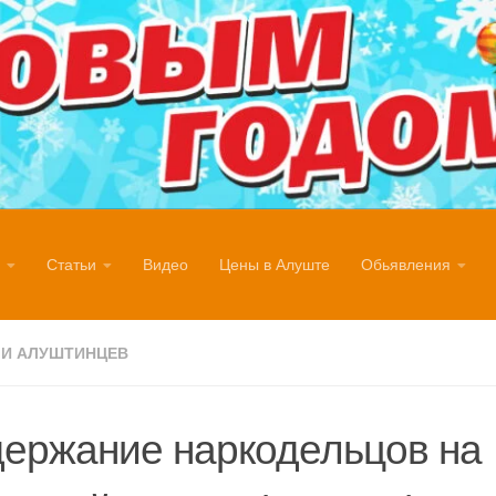
Статьи
Видео
Цены в Алуште
Обьявления
И АЛУШТИНЦЕВ
ержание наркодельцов на