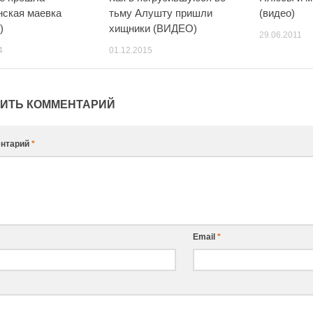
нская маевка
тьму Алушту пришли
(видео)
)
хищники (ВИДЕО)
29.06.2011
4
01.12.2015
ИТЬ КОММЕНТАРИЙ
нтарий
*
Email
*