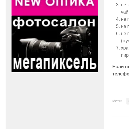
не 
чай
не 
не 
не 
(жу
хра
пир
Если п
телеф
Метки: