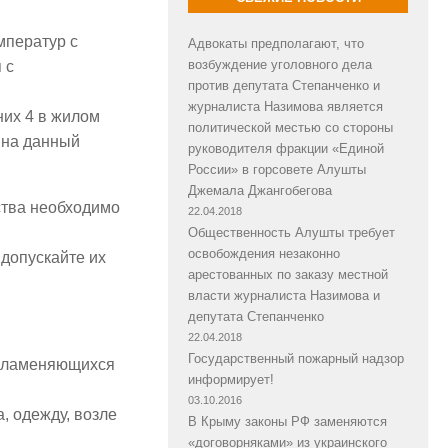
мператур с
Адвокаты предполагают, что
возбуждение уголовного дела
 с
против депутата Степанченко и
журналиста Назимова является
них 4 в жилом
политической местью со стороны
, на данный
руководителя фракции «Единой
России» в горсовете Алушты
Джемала Джангобегова
ства необходимо
22.04.2018
Общественность Алушты требует
освобождения незаконно
 допускайте их
арестованных по заказу местной
власти журналиста Назимова и
депутата Степанченко
22.04.2018
Государственный пожарный надзор
спламеняющихся
информирует!
03.10.2016
, одежду, возле
В Крыму законы РФ заменяются
«договорняками» из украинского