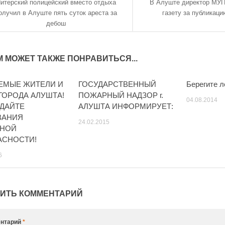
итерский полицейский вместо отдыха
В Алуште директор МУП
олучил в Алуште пять суток ареста за
газету за публикаци
дебош
М МОЖЕТ ТАКЖЕ ПОНРАВИТЬСЯ...
ЕМЫЕ ЖИТЕЛИ И
ГОСУДАРСТВЕННЫЙ
Берегите л
ГОРОДА АЛУШТА!
ПОЖАРНЫЙ НАДЗОР г.
04.08.2014
ДАЙТЕ
АЛУШТА ИНФОРМИРУЕТ:
ВАНИЯ
24.02.2015
НОЙ
АСНОСТИ!
6
ИТЬ КОММЕНТАРИЙ
нтарий
*