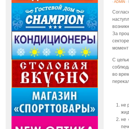
-
ADMIN
·
Согласн
наступл
возникн
За про
секторе
момент 
С целью
соблюд
во врем
перека
не 
жид
не 
печ