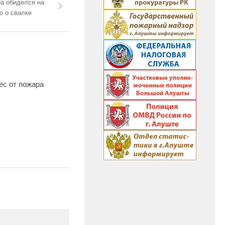
а обиделся на
ю о свалке
ес от пожара