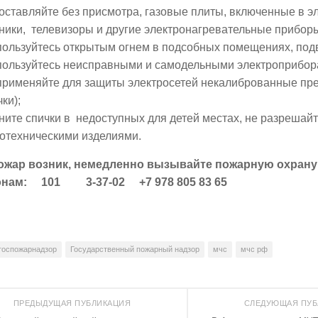
оставляйте без присмотра, газовые плиты, включенные в эл
ники, телевизоры и другие электронагревательные прибор
пользуйтесь открытым огнем в подсобных помещениях, подв
пользуйтесь неисправными и самодельными электроприбор
применяйте для защиты электросетей некалиброванные пр
чки);
ните спички в недоступных для детей местах, не разрешай
отехническими изделиями.
ожар возник, немедленно вызывайте пожарную охрану
онам: 101 3-37-02 +7 978 805 83 65
госпожарнадзор
Государственный пожарный надзор
мчс
мчс рф
ПРЕДЫДУЩАЯ ПУБЛИКАЦИЯ
СЛЕДУЮЩАЯ ПУ