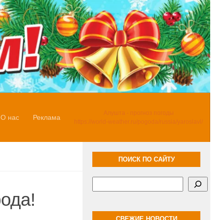
Алушта - прогноз погоды
О нас
Реклама
https://world-weather.ru/pogoda/russia/yaroslavl/
ПОИСК ПО САЙТУ
Поиск
ода!
СВЕЖИЕ НОВОСТИ