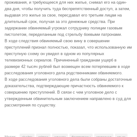
проживания, и требующееся для них жилье, снимал его на один-
два дня, чтобы получить туда беспрепятственный доступ, а затем,
выдавая это жилье за свое, пересдавал его третьим лицам на
длительный срок, получая за это денежные средства. При
задержании обвиняемый угрожал сотруднику полиции газовым
пистолетом, переделанным под стрельбу боевыми патронами.
В ходе следствия обвиняемый свою вину в совершении
преступлений признал полностью, показал, что использованную им
преступную схему он увидел в одном из популярных
телевизионных сериалов. Причиненный гражданам ущерб в
размере 42 тысяч рублей был возмещен всем потерпевшим в ходе
расследования уголовного дела родственниками обвиняемого.
В ходе расследования уголовного дела были собраны достаточные
доказательства, подтверждающие причастность обвиняемого к
совершению преступлений. В связи с чем уголовное дело с
утвержденным обвинительным заключением направлено в суд для
рассмотрения по существу.
Метки:
alushta
crimea
алушта
боеприпасы
криминал
крым