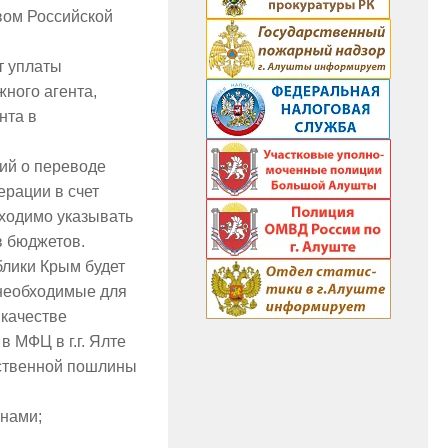
вом Российской
т уплаты
ного агента,
нта в
ий о переводе
рации в счет
ходимо указывать
в бюджетов.
блики Крым будет
 необходимые для
 качестве
 МФЦ в г.г. Ялте
рственной пошлины
анами;