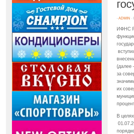
гос
-
ADMIN
·
ИФНС Ро
функци
государ
вступил
внесени
(далее 
за сов
значимы
их сов
муници
процент
В целя
01.07.2
порядк