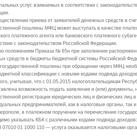
альных услуг, взимаемых в соответствии с законодательст
ции.
ществлении приема от заявителей денежных средств в сче
ственной пошлины МФЦ может выступать в качестве платеж
кого платежного агента или банковского платежного субаге
ствии с законодательством Российской Федерации.
но положениям Приказа № 65н при заполнении распоряжен
ых средств в бюджеты бюджетной системы Российской Феде
 государственной пошлины при обращении через МФЦ необ
юджетной классификации с новыми кодами подвида доходо
ого, учитывая, что с 01.05.2015 налогоплательщикам Респу
авлена возможность подать заявление и (или) документы,
ственной регистрации юридических лиц и физических лиц в
уальных предпринимателей, как в налоговые органы, так и в
ерополе, в платежном поручении на перечисление госуда
димо указывать КБК с различными кодами подвида доходов:
8 07010 01 1000 110 — услуга оказывается налоговыми орг