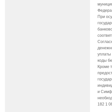
муницип
Федера
При осу
государ
банковс
соответ
Соглас
денежн
уплаты
коды б
Кроме т
предост
государ
индивид
и Симф
необхо
182 1 0