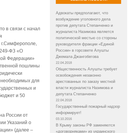
Адвокаты предполагают, что
возбуждение уголовного дела
против депутата Степанченко и
о в связи с начал
журналиста Назимова является
я
политической местью со стороны
и г.Симферополе,
руководителя фракции «Единой
России» в горсовете Алушты
 249-ФЗ «О
Джемала Джангобегова
ской Федерации»
22.04.2018
рственной пошлины
Общественность Алушты требует
ридически
освобождения незаконно
, необходимых для
арестованных по заказу местной
власти журналиста Назимова и
сударственных и
депутата Степанченко
бюджет и 50
22.04.2018
Государственный пожарный надзор
информирует!
на России от
03.10.2016
ии Указаний о
В Крыму законы РФ заменяются
ации» (далее –
«договорняками» из украинского