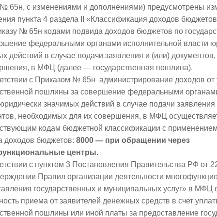
 № 65н, с изменениями и дополнениями) предусмотрены из
ния пункта 4 раздела II «Классификация доходов бюджето
иказу № 65н кодами подвида доходов бюджетов по государ
ершение федеральными органами исполнительной власти ю
х действий в случае подачи заявления и (или) документов
ершения, в МФЦ (далее — государственная пошлина).
ветствии с Приказом № 65н администрирование доходов от
рственной пошлины за совершение федеральными органам
юридически значимых действий в случае подачи заявления 
нтов, необходимых для их совершения, в МФЦ осуществляе
тствующим кодам бюджетной классификации с применение
а доходов бюджетов:
8000 — при обращении через
ункциональные центры.
етствии с пунктом 3 Постановления Правительства РФ от 2
верждении Правил организации деятельности многофункци
тавления государственных и муниципальных услуг» в МФЦ 
ость приема от заявителей денежных средств в счет упла
ственной пошлины или иной платы за предоставление госу