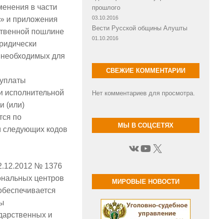
менения в части
прошлого
03.10.2016
в» и приложения
Вести Русской общины Алушты
ственной пошлине
01.10.2016
ридически
, необходимых для
СВЕЖИЕ КОММЕНТАРИИ
 уплаты
и исполнительной
Нет комментариев для просмотра.
и (или)
тся по
МЫ В СОЦСЕТЯХ
м следующих кодов
ВКонтакте
YouTube
X
2.12.2012 № 1376
ональных центров
МИРОВЫЕ НОВОСТИ
обеспечивается
ты
дарственных и