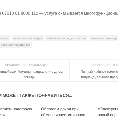
8 07010 01 8000 110 — услуга оказывается многофункцион
налоги
налоговая инспекция
налоговое законодательство
налоговое законода
е законодательство рф
ПРЕДЫДУЩАЯ ПУБЛИКАЦИЯ
СЛЕДУЮЩАЯ ПУ
лицейских Алушты поздравили с Днем
Личный кабинет налог
победы
индивидуального пре
М МОЖЕТ ТАКЖЕ ПОНРАВИТЬСЯ...
вляем налоговую
Облагаем доход при
«Электрон
сть
обмене инвестиционного
новый сер