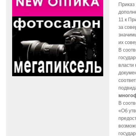
Приказ
дополне
11 к Пр
за сов
значимы
их сов
В соот
госуда
власти 
докуме
соотве
подвид
многоф
В соотв
«Об ут
предос
возможн
государ