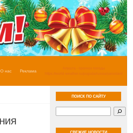
Алушта - прогноз погоды
О нас
Реклама
https://world-weather.ru/pogoda/russia/yaroslavl/
ПОИСК ПО САЙТУ
Поиск
ния
СВЕЖИЕ НОВОСТИ