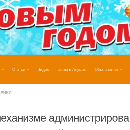
Статьи
Видео
Цены в Алуште
Обьявления
БРИКИ
механизме администрирова