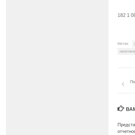
182 1 0
Метки:
налогово
По
ВА
Предста
отчетно