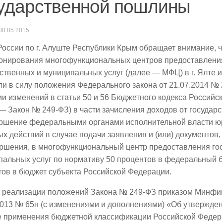
ударственной пошлины
08.05.2015
ссии по г. Алуште Республики Крым обращает внимание, чт
онирования многофункциональных центров предоставлени
ственных и муниципальных услуг (далее — МФЦ) в г. Ялте 
и в силу положения Федерального закона от 21.07.2014 №
и изменений в статьи 50 и 56 Бюджетного кодекса Россий
— Закон № 249-ФЗ) в части зачисления доходов от госуда
ершение федеральными органами исполнительной власти ю
х действий в случае подачи заявления и (или) документов
ершения, в многофункциональный центр предоставления го
пальных услуг по нормативу 50 процентов в федеральный 
ов в бюджет субъекта Российской Федерации.
х реализации положений Закона № 249-ФЗ приказом Минфи
013 № 65н (с изменениями и дополнениями) «Об утвержден
е применения бюджетной классификации Российской Федер