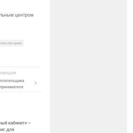
альным центром
тельство крым
БЛИКАЦИЯ
оплательщика
дпринимателя
ный кабинет» –
вис для