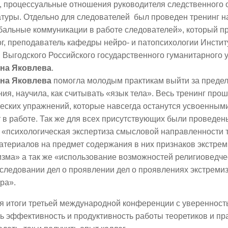
, процессуальные отношения руководителя следственного 
туры. Отдельно для следователей был проведен тренинг н
альные коммуникации в работе следователей», который пр
г, преподаватель кафедры нейро- и патопсихологии Инстит
. Выгодского Российского государственного гуманитарного 
на Яковлева
.
на Яковлева
помогла молодым практикам выйти за преде
я, научила, как считывать «язык тела». Весь тренинг прош
еских упражнений, которые навсегда останутся усвоенными
 в работе. Так же для всех присутствующих были проведен
 «психологическая экспертиза смысловой направленности те
териалов на предмет содержания в них признаков экстрем
зма» а так же «использование возможностей религиоведче
следовании дел о проявлении дел о проявлениях экстреми
ра».
я итоги третьей международной конференции с увереннос
ь эффективность и продуктивность работы теоретиков и пр