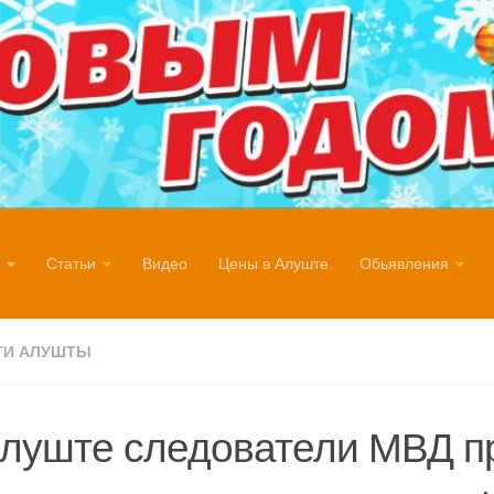
Статьи
Видео
Цены в Алуште
Обьявления
ТИ АЛУШТЫ
луште следователи МВД п