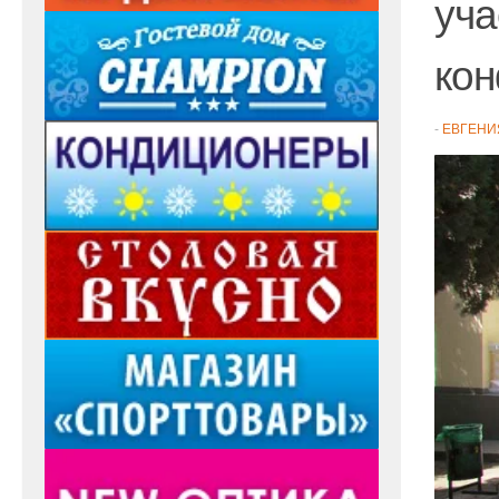
уча
ко
-
ЕВГЕНИ