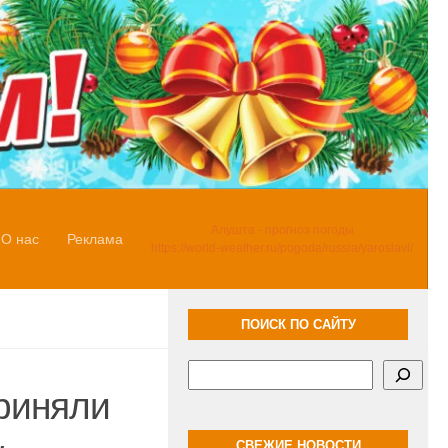
Алушта - прогноз погоды
О нас
Реклама
https://world-weather.ru/pogoda/russia/yaroslavl/
ПОИСК ПО САЙТУ
Поиск
риняли
СВЕЖИЕ НОВОСТИ