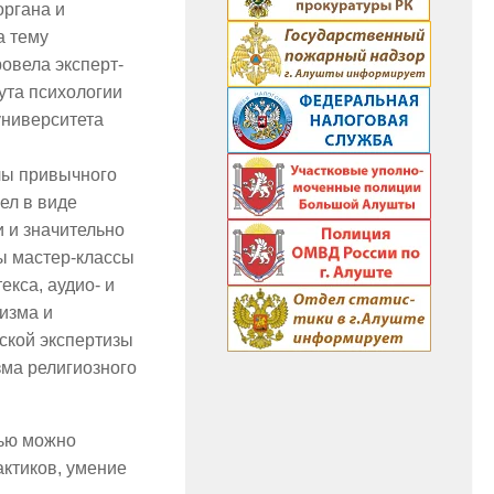
органа и
а тему
овела эксперт-
ута психологии
университета
лы привычного
ел в виде
 и значительно
ы мастер-классы
кса, аудио- и
изма и
ской экспертизы
зма религиозного
тью можно
актиков, умение