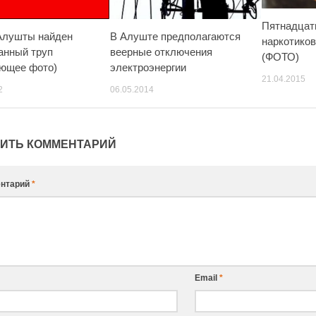
Пятнадцат
Алушты найден
В Алуште предполагаются
наркотиков
анный труп
веерные отключения
(ФОТО)
ющее фото)
электроэнергии
21.04.2015
2
06.05.2014
ИТЬ КОММЕНТАРИЙ
нтарий
*
Email
*