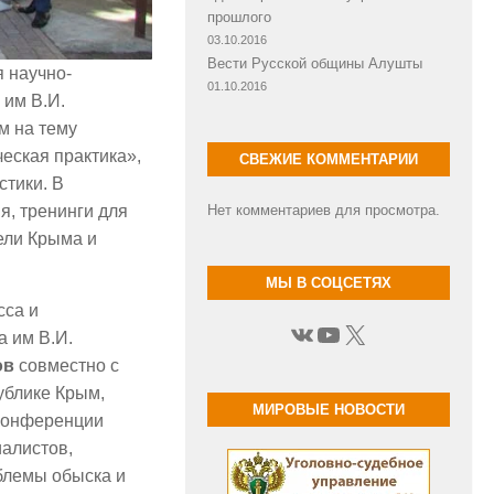
прошлого
03.10.2016
Вести Русской общины Алушты
 научно-
01.10.2016
 им В.И.
м на тему
еская практика»,
СВЕЖИЕ КОММЕНТАРИИ
тики. В
, тренинги для
Нет комментариев для просмотра.
ели Крыма и
МЫ В СОЦСЕТЯХ
сса и
ВКонтакте
YouTube
X
 им В.И.
ов
совместно с
ублике Крым,
МИРОВЫЕ НОВОСТИ
 конференции
алистов,
блемы обыска и