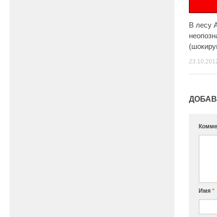
В лесу 
неопозн
(шокиру
23.10.201
ДОБАВ
Комме
Имя
*