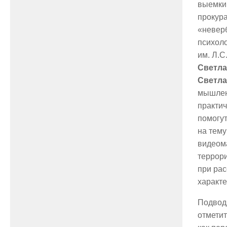
выемки
прокура
«неверб
психоло
им. Л.С
Светла
Светла
мышлени
практич
помогут
на тему
видеома
террори
при рас
характе
Подвод
отметит