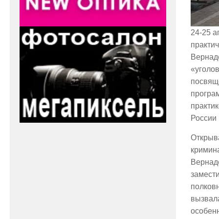
24-25 а
практи
Вернад
«уголов
посвящ
програ
практик
России 
Открыв
кримин
Вернадс
замест
полков
вызвал
особенн