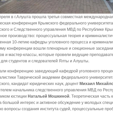
преля в г.Алушта прошла третья совместная международная
ческая конференция Крымского федерального университета
ского и Следственного управления МВД по Республике Кры
ное производство: процессуальная теория и криминалистич
енная 10-летию кафедры уголовного процесса и криминалис
мму конференции вошли пленарные и секционные заседания
ов и мастер-классы, которые провели ведущие преподават
для студентов и следователей Ялты и Алушты.
али конференцию заведующий кафедрой уголовного проце
алистики Таврической академии федерального университета
кого, кандидат юридических наук, доцент
Михаил Михайл
ителем начальника следственного управления МВД по Респ
ником юстиции
Натальей Мошкиной
. Теоретическая часть
а большой интерес и активное обсуждение у молодых специ
о вопросы создания института судей, процессуальные про