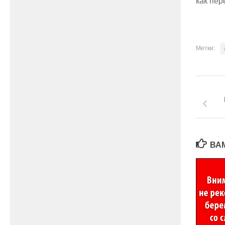
как пер
Метки:
ВА