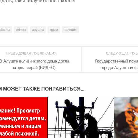
едать, так и получить опыт коллег
alushta
crimea
алушта
крым
полиция
ПРЕДЫДУЩАЯ ПУБЛИКАЦИЯ
СЛЕДУЮЩАЯ ПУ
В Алуште вблизи жилого дома дотла
Государственный пож
сгорел сарай (ВИДЕО)
города Алушта инф
М МОЖЕТ ТАКЖЕ ПОНРАВИТЬСЯ...