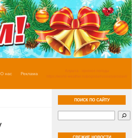
Алушта - прогноз погоды
О нас
Реклама
https://world-weather.ru/pogoda/russia/yaroslavl/
ПОИСК ПО САЙТУ
Поиск
у
СВЕЖИЕ НОВОСТИ