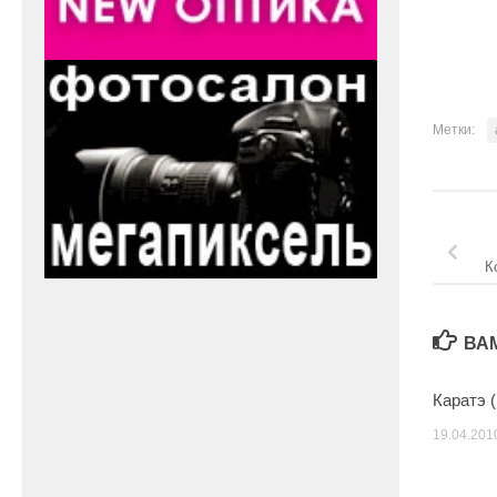
Метки:
К
ВА
Каратэ 
19.04.201