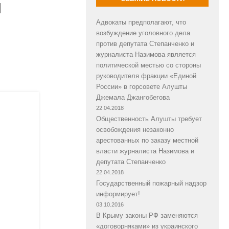
м
Адвокаты предполагают, что
возбуждение уголовного дела
против депутата Степанченко и
журналиста Назимова является
политической местью со стороны
руководителя фракции «Единой
России» в горсовете Алушты
Джемала Джангобегова
22.04.2018
Общественность Алушты требует
освобождения незаконно
арестованных по заказу местной
власти журналиста Назимова и
депутата Степанченко
22.04.2018
Государственный пожарный надзор
информирует!
03.10.2016
В Крыму законы РФ заменяются
«договорняками» из украинского