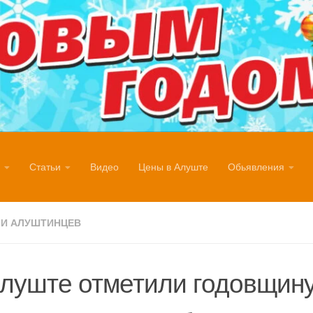
Статьи
Видео
Цены в Алуште
Обьявления
И АЛУШТИНЦЕВ
луште отметили годовщин