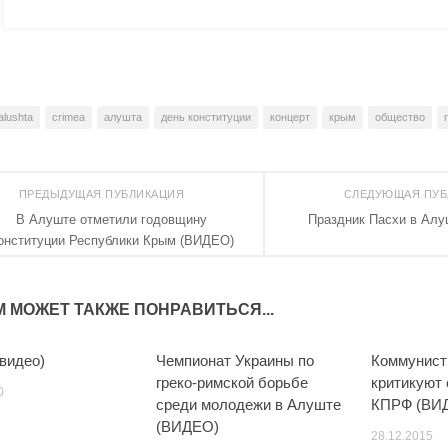
alushta
crimea
алушта
день конституции
концерт
крым
общество
ПРЕДЫДУЩАЯ ПУБЛИКАЦИЯ
СЛЕДУЮЩАЯ ПУ
В Алуште отметили годовщину
Праздник Пасхи в Ал
онституции Республики Крым (ВИДЕО)
М МОЖЕТ ТАКЖЕ ПОНРАВИТЬСЯ...
(видео)
Чемпионат Украины по
Коммунист
греко-римской борьбе
критикуют 
0
среди молодежи в Алуште
КПРФ (ВИ
(ВИДЕО)
28.12.2015