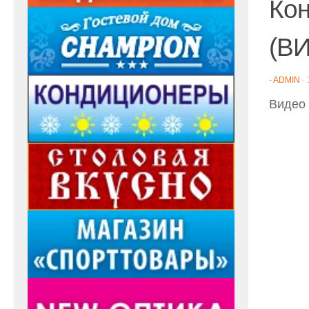
Кон
(В
-
ADMIN
·
Видео