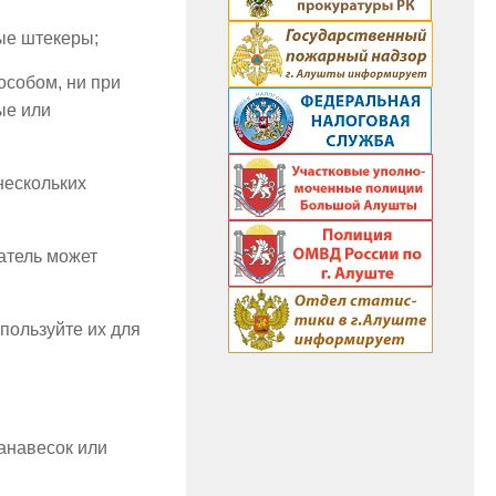
ые штекеры;
собом, ни при
ые или
нескольких
ватель может
пользуйте их для
анавесок или