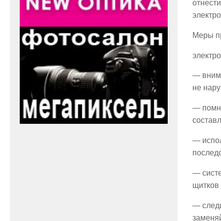
отнести
электр
Меры п
электр
— внима
не нару
— помни
составл
— испо
послед
— систе
щитков 
— следи
заменяй