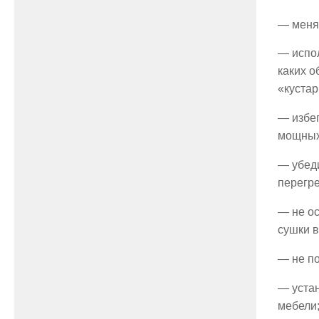
— меня
— испо
каких о
«кустар
— избег
мощных
— убеди
перегре
— не ос
сушки 
— не по
— устан
мебели