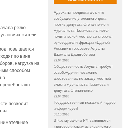
Адвокаты предполагают, что
возбуждение уголовного дела
против депутата Степанченко и
начала резко
журналиста Назимова является
 условиях жители
политической местью со стороны
руководителя фракции «Единой
России» в горсовете Алушты
риод повышается
Джемала Джангобегова
ходят по вине
22.04.2018
оров, нагрузка на
Общественность Алушты требует
рным способом
освобождения незаконно
 на
арестованных по заказу местной
власти журналиста Назимова и
е пренебрегают
депутата Степанченко
22.04.2018
Государственный пожарный надзор
сти позволит
информирует!
очаг.
03.10.2016
В Крыму законы РФ заменяются
 внимательнее
«договорняками» из украинского