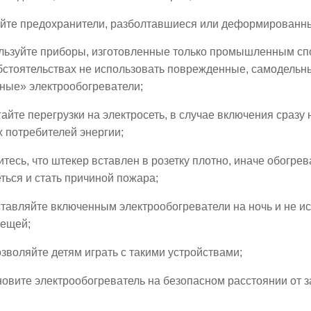
йте предохранители, разболтавшиеся или деформированн
льзуйте приборы, изготовленные только промышленным спо
бстоятельствах не использовать поврежденные, самодельн
ные» электрообогреватели;
айте перегрузки на электросеть, в случае включения сразу 
 потребителей энергии;
тесь, что штекер вставлен в розетку плотно, иначе обогре
ться и стать причиной пожара;
тавляйте включенным электрообогреватели на ночь и не ис
вещей;
зволяйте детям играть с такими устройствами;
овите электрообогреватель на безопасном расстоянии от з
;