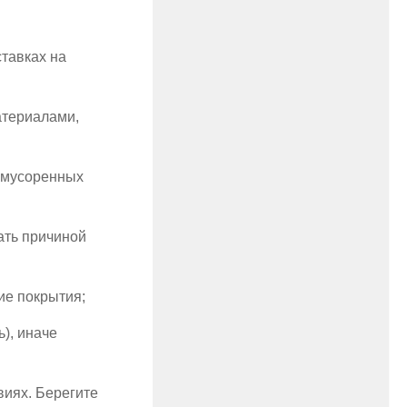
ставках на
атериалами,
замусоренных
ать причиной
ие покрытия;
), иначе
виях. Берегите