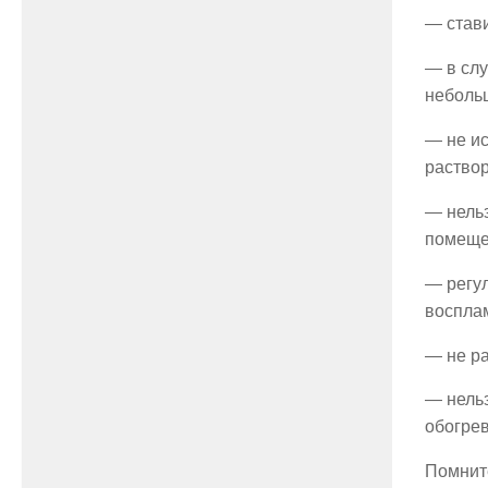
— стави
— в слу
неболь
— не и
раство
— нель
помеще
— регул
воспла
— не ра
— нельз
обогрев
Помните