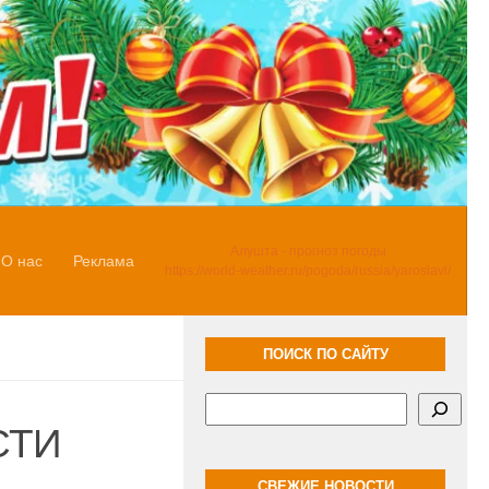
Алушта - прогноз погоды
О нас
Реклама
https://world-weather.ru/pogoda/russia/yaroslavl/
ПОИСК ПО САЙТУ
Поиск
СТИ
СВЕЖИЕ НОВОСТИ