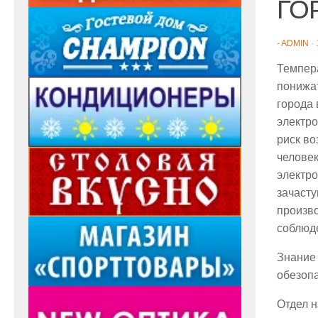
ГО
-
ADMIN
·
Темпера
понижат
города
электро
риск во
человек
электро
зачасту
произво
соблюд
Знание
обезопа
Отдел н