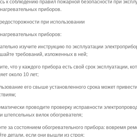
сь к соблюдению правил пожарной безопасности при экспл
онагревательных приборов.
редосторожности при использовании
онагревательных приборов:
тельно изучите инструкцию по эксплуатации электроприбо
шайте требований, изложенных в ней;
те, что у каждого прибора есть свой срок эксплуатации, к
яет около 10 лет;
льзование его свыше установленного срока может привест
ствиям;
матически проводите проверку исправности электропроводк
и штепсельных вилок обогревателя;
те за состоянием обогревательного прибора: вовремя рем
те детали, если они вышли из строя;