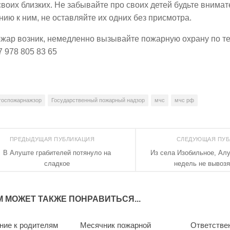
своих близких. Не забывайте про своих детей будьте внима
ию к ним, не оставляйте их одних без присмотра.
жар возник, немедленно вызывайте пожарную охрану по те
7 978 805 83 65
госпожарнажзор
Государственный пожарный надзор
мчс
мчс рф
ПРЕДЫДУЩАЯ ПУБЛИКАЦИЯ
СЛЕДУЮЩАЯ ПУ
В Алуште грабителей потянуло на
Из села Изобильное, Алу
сладкое
недель не вывозя
М МОЖЕТ ТАКЖЕ ПОНРАВИТЬСЯ...
ие к родителям
Месячник пожарной
Ответстве