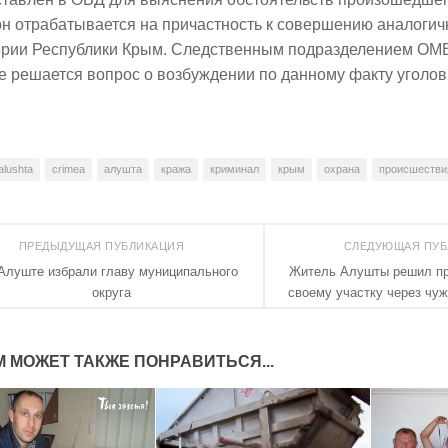
н отрабатывается на причастность к совершению аналогич
ории Республики Крым. Следственным подразделением ОМ
е решается вопрос о возбуждении по данному факту уголов
alushta
crimea
алушта
кража
криминал
крым
охрана
происшестви
ПРЕДЫДУЩАЯ ПУБЛИКАЦИЯ
СЛЕДУЮЩАЯ ПУ
Алуште избрали главу муниципального
Житель Алушты решил пр
округа
своему участку через чу
М МОЖЕТ ТАКЖЕ ПОНРАВИТЬСЯ...