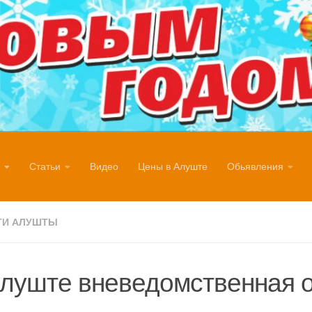
Статьи
Видео
Цены в Алуште
Обьявления
ТИ АЛУШТЫ
луште вневедомственная 