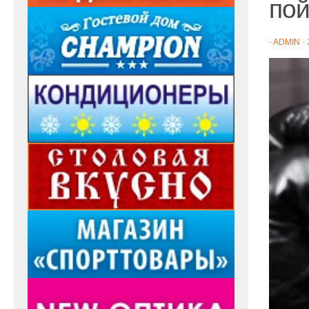
по
-
ADMIN
·