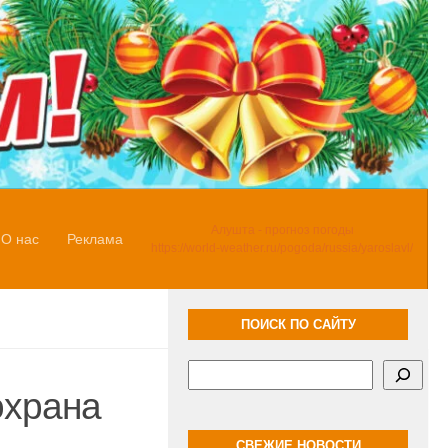
Алушта - прогноз погоды
О нас
Реклама
https://world-weather.ru/pogoda/russia/yaroslavl/
ПОИСК ПО САЙТУ
Поиск
охрана
СВЕЖИЕ НОВОСТИ