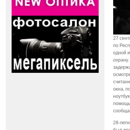
27 сент
по Респ
одной и
охрану
задержа
осмотр
считанн
окна, п
ноутбук
помощью
сообща
28-лет
был до