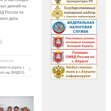
ных деяний на
ВД России по
ного дела.
я
БЛИКАЦИЯ
овести дорогу к
жой сад (ВИДЕО)