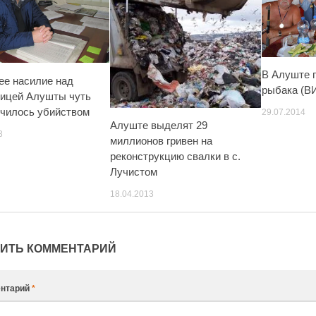
В Алуште 
е насилие над
рыбака (В
ицей Алушты чуть
нчилось убийством
29.07.2014
Алуште выделят 29
3
миллионов гривен на
реконструкцию свалки в с.
Лучистом
18.04.2013
ИТЬ КОММЕНТАРИЙ
нтарий
*