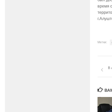
время о
террит
г.Алушт
Метки:
В 
ВА