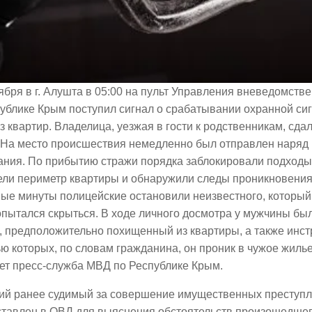
ября в г. Алушта в 05:00 на пульт Управления вневедомст
ублике Крым поступил сигнал о срабатывании охранной си
з квартир. Владелица, уезжая в гости к родственникам, сда
. На место происшествия немедленно был отправлен наряд
ния. По прибытию стражи порядка заблокировали подходы 
ели периметр квартиры и обнаружили следы проникновения
ые минуты полицейские остановили неизвестного, который
опытался скрыться. В ходе личного досмотра у мужчины бы
, предположительно похищенный из квартиры, а также инст
 которых, по словам гражданина, он проник в чужое жилье
ет пресс-служба МВД по Республике Крым.
ний ранее судимый за совершение имущественных преступ
ставлен в ОВД для выяснения обстоятельств произошедшег