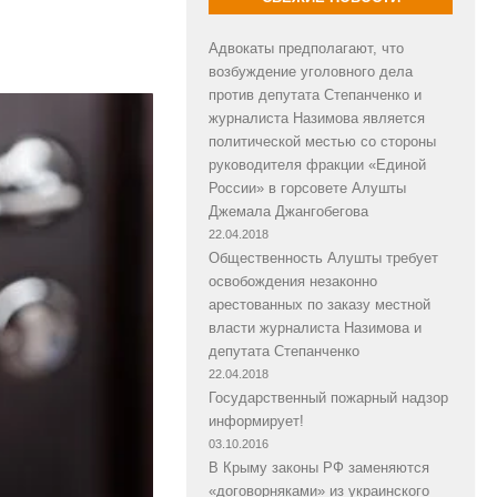
Адвокаты предполагают, что
возбуждение уголовного дела
против депутата Степанченко и
журналиста Назимова является
политической местью со стороны
руководителя фракции «Единой
России» в горсовете Алушты
Джемала Джангобегова
22.04.2018
Общественность Алушты требует
освобождения незаконно
арестованных по заказу местной
власти журналиста Назимова и
депутата Степанченко
22.04.2018
Государственный пожарный надзор
информирует!
03.10.2016
В Крыму законы РФ заменяются
«договорняками» из украинского