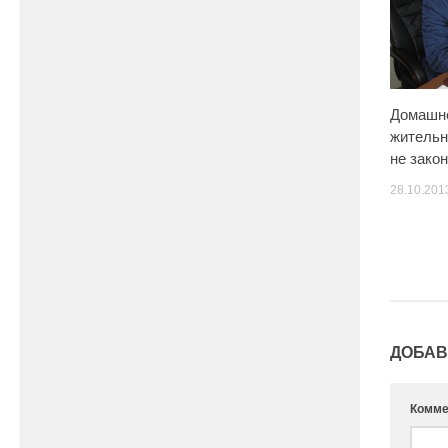
Домашне
жительн
не зако
28.10.201
ДОБАВ
Комме