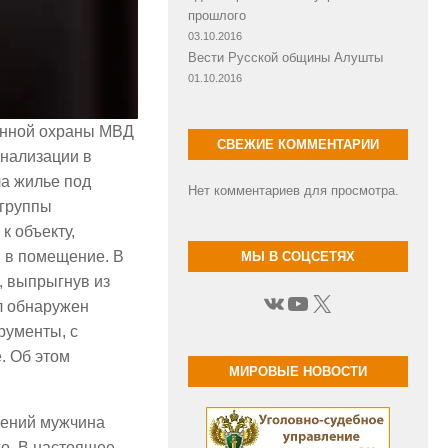
прошлого
03.10.2016
Вести Русской общины Алушты
01.10.2016
венной охраны МВД
СВЕЖИЕ КОММЕНТАРИИ
гнализации в
ла жилье под
Нет комментариев для просмотра.
 группы
к объекту,
 в помещение. В
МЫ В СОЦСЕТЯХ
, выпрыгнув из
ВКонтакте
YouTube
X
л обнаружен
рументы, с
. Об этом
МИРОВЫЕ НОВОСТИ
лений мужчина
о. В настоящее