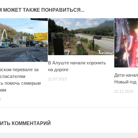
М МОЖЕТ ТАКЖЕ ПОНРАВИТЬСЯ...
В Алуште начали хоронить
на дороге
рском перевале за
Дети начал
 спасателям
11.07.2015
Новый год
ь помочь семерым
нам
22.12.2010
2
ИТЬ КОММЕНТАРИЙ