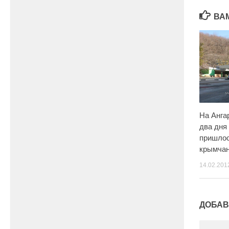
ВА
На Анга
два дня
пришлос
крымча
14.02.201
ДОБАВ