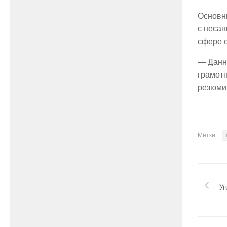
Основн
с неса
сфере 
— Данна
грамот
резюми
Метки:
Уг