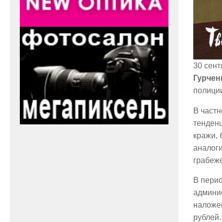
30 сент
Гурчен
полиции
В частн
тенденц
кражи, 
аналоги
грабеже
В перио
админис
наложе
рублей.