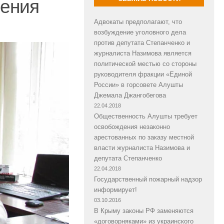
ления
Адвокаты предполагают, что
возбуждение уголовного дела
против депутата Степанченко и
журналиста Назимова является
политической местью со стороны
руководителя фракции «Единой
России» в горсовете Алушты
Джемала Джангобегова
22.04.2018
Общественность Алушты требует
освобождения незаконно
арестованных по заказу местной
власти журналиста Назимова и
депутата Степанченко
22.04.2018
Государственный пожарный надзор
информирует!
03.10.2016
В Крыму законы РФ заменяются
«договорняками» из украинского