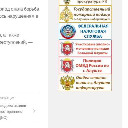
риод стала борьба
лось нарушениям в
, а также
реступлений, —
БЛИКАЦИЯ
 ведома хозяев
постороннего
ДЕО)