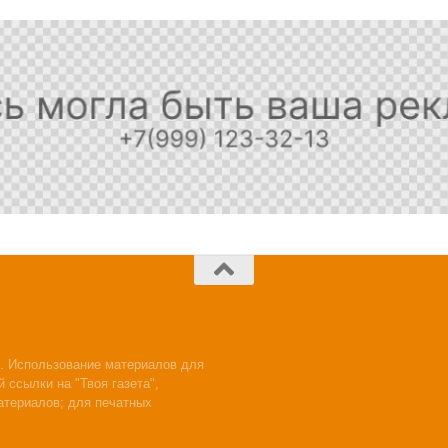
. Использование материалов для
 ссылки на "Твоя газета",
атериалов; для печатных