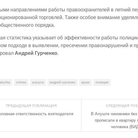
ыми направлениями работы правоохранителей в летний пе
нкционированной торговлей. Также особое внимание уделя
общественного порядка.
я статистика указывает об эффективности работы полиции
ном подходе в выявлении, пресечении правонарушений и п
ровал
Андрей Гурченко
.
alushta
crimea
алушта
андрей гурченко
крым
полиция
ПРЕДЫДУЩАЯ ПУБЛИКАЦИЯ
СЛЕДУЮЩАЯ ПУ
оловная ответственность взяткодателя
В Алуште чиновники без
прописали в квартиру 
человека (ВИ