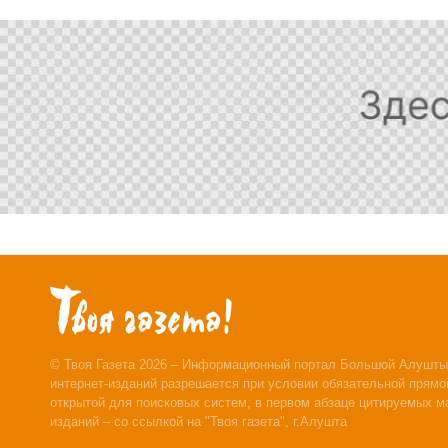
© Твоя Газета 2026 – Информационный портал Большой Алушты
интернет-изданий разрешается при условии обязательной прямой
открытой для поисковых систем, в первом абзаце цитируемых м
изданий – со ссылкой на "Твоя газета", г.Алушта