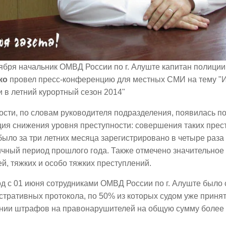
ября начальник ОМВД России по г. Алуште капитан полици
ко
провел пресс-конференцию для местных СМИ на тему "И
 в летний курортный сезон 2014"
ости, по словам руководителя подразделения, появилась 
ия снижения уровня преступности: совершения таких прес
было за три летних месяца зарегистрировано в четыре раза
чный период прошлого года. Также отмечено значительное
й, тяжких и особо тяжких преступлений.
д с 01 июня сотрудниками ОМВД России по г. Алуште было 
тративных протокола, по 50% из которых судом уже приня
нии штрафов на правонарушителей на общую сумму более 