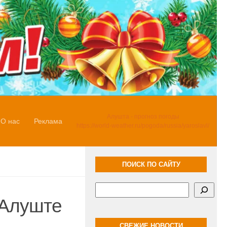
Алушта - прогноз погоды
О нас
Реклама
https://world-weather.ru/pogoda/russia/yaroslavl/
ПОИСК ПО САЙТУ
Поиск
 Алуште
СВЕЖИЕ НОВОСТИ