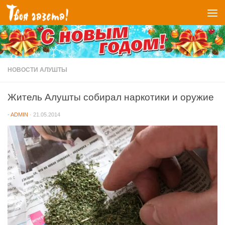
Перейти к содержимому
НОВОСТИ АЛУШТЫ
Житель Алушты собирал наркотики и оружие
-
ADMIN
·
21.05.2014