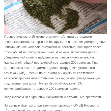
У ранее судимого 35-летнего жителя г.Алушта сотрудники
правоохранительных органов обнаружили в частном домовладении
напоминающие коноплю высушенные растения, сообщает пресс-
службаМВД по Республике Крым. А вскоре экспертиза дала и
убедительный ответ – найденное является ничем иным, как
марихуаной, общий вес которой составляет 200 граммов. При
дальнейшем осмотре домовладения сотрудники уголовного
розыска ОМВД России по г.Алушта обнаружили спрятанное
незарегистрированное охотничье ружье, ранее принадлежащее
отцу владельца дома. Тут же были обнаружены 135
мелкокалиберных патронов и 100 граммов пороха.
Подозреваемый в хранении наркотиков и оружия был арестован.
По данным фактам следственными органами ОМВД России по
г.Алушта возбуждены уголовные дела.