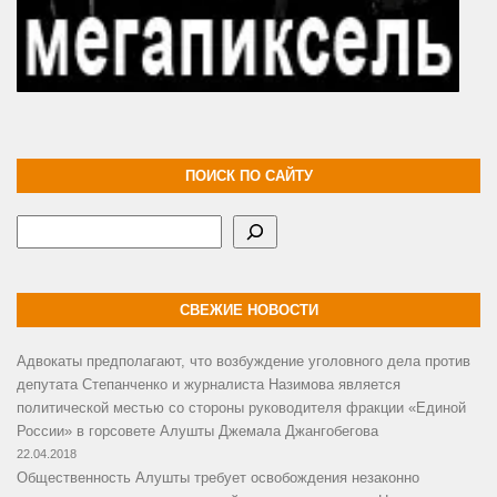
ПОИСК ПО САЙТУ
Поиск
СВЕЖИЕ НОВОСТИ
Адвокаты предполагают, что возбуждение уголовного дела против
депутата Степанченко и журналиста Назимова является
политической местью со стороны руководителя фракции «Единой
России» в горсовете Алушты Джемала Джангобегова
22.04.2018
Общественность Алушты требует освобождения незаконно