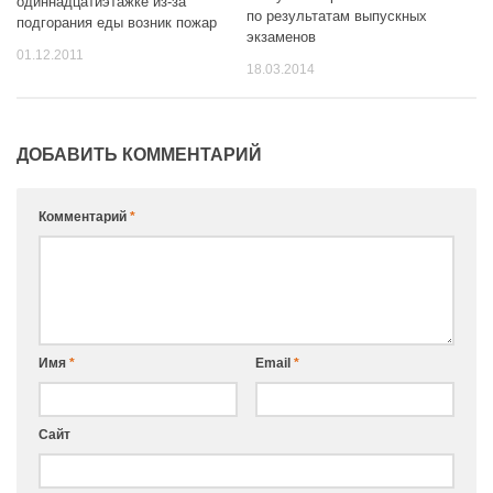
одиннадцатиэтажке из-за
по результатам выпускных
подгорания еды возник пожар
экзаменов
01.12.2011
18.03.2014
ДОБАВИТЬ КОММЕНТАРИЙ
Комментарий
*
Имя
*
Email
*
Сайт