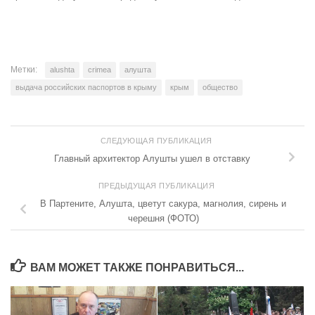
Метки:
alushta
crimea
алушта
выдача российских паспортов в крыму
крым
общество
СЛЕДУЮЩАЯ ПУБЛИКАЦИЯ
Главный архитектор Алушты ушел в отставку
ПРЕДЫДУЩАЯ ПУБЛИКАЦИЯ
В Партените, Алушта, цветут сакура, магнолия, сирень и
черешня (ФОТО)
ВАМ МОЖЕТ ТАКЖЕ ПОНРАВИТЬСЯ...