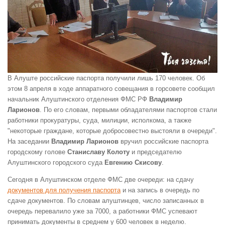
В Алуште российские паспорта получили лишь 170 человек. Об
этом 8 апреля в ходе аппаратного совещания в горсовете сообщил
начальник Алуштинского отделения ФМС РФ
Владимир
Ларионов
. По его словам, первыми обладателями паспортов стали
работники прокуратуры, суда, милиции, исполкома, а также
"некоторые граждане, которые добросовестно выстояли в очереди".
На заседании
Владимир Ларионов
вручил российские паспорта
городскому голове
Станиславу Колоту
и председателю
Алуштинского городского суда
Евгению Скисову
.
Сегодня в Алуштинском отделе ФМС две очереди: на сдачу
документов для получения паспорта
и на запись в очередь по
сдаче документов. По словам алуштинцев, число записанных в
очередь перевалило уже за 7000, а работники ФМС успевают
принимать документы в среднем у 600 человек в неделю.