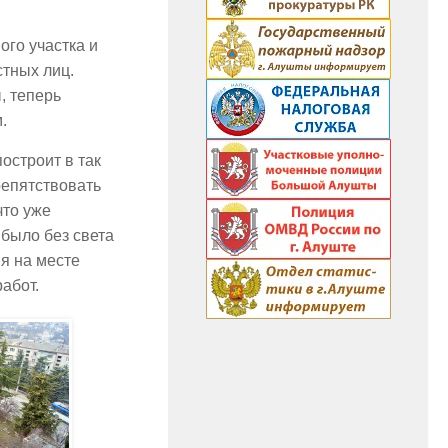
ого участка и
тных лиц.
, теперь
.
остроит в так
репятствовать
что уже
было без света
ия на месте
работ.