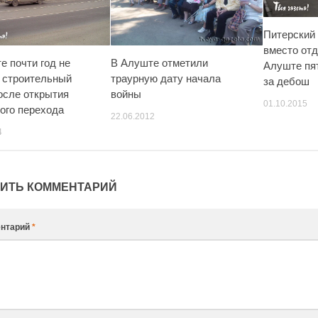
Питерский
вместо от
е почти год не
В Алуште отметили
Алуште пят
 строительный
траурную дату начала
за дебош
осле открытия
войны
01.10.2015
ого перехода
22.06.2012
4
ИТЬ КОММЕНТАРИЙ
нтарий
*