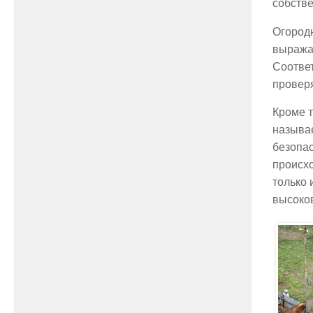
собств
Огородн
выража
Соотве
проверя
Кроме т
называе
безопа
происхо
только 
высоко