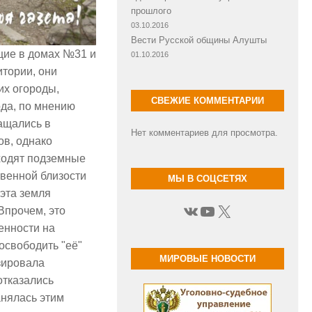
прошлого
03.10.2016
Вести Русской общины Алушты
щие в домах №31 и
01.10.2016
итории, они
их огороды,
СВЕЖИЕ КОММЕНТАРИИ
ода, по мнению
ащались в
Нет комментариев для просмотра.
ов, однако
оходят подземные
венной близости
МЫ В СОЦСЕТЯХ
 эта земля
ВКонтакте
YouTube
X
Впрочем, это
енности на
освободить "её"
МИРОВЫЕ НОВОСТИ
зировала
отказались
анялась этим