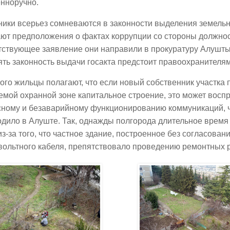
енноручно.
ики всерьез сомневаются в законности выделения земельн
ют предположения о фактах коррупции со стороны должнос
тствующее заявление они направили в прокуратуру Алушты
ть законность выдачи госакта предстоит правоохранителям
ого жильцы полагают, что если новый собственник участка п
мой охранной зоне капитальное строение, это может восп
сному и безаварийному функционированию коммуникаций, 
дило в Алуште. Так, однажды полгорода длительное время 
из-за того, что частное здание, построенное без согласован
вольтного кабеля, препятствовало проведению ремонтных 