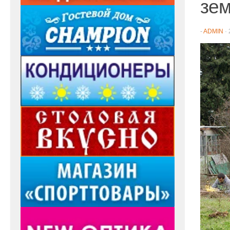
зем
-
ADMIN
·