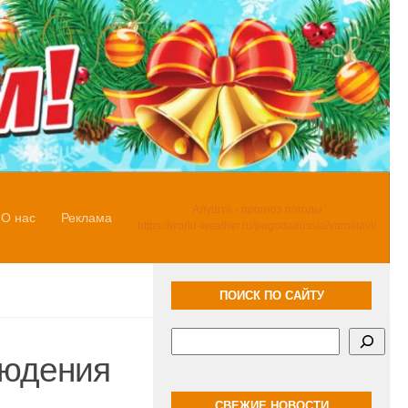
Алушта - прогноз погоды
О нас
Реклама
https://world-weather.ru/pogoda/russia/yaroslavl/
ПОИСК ПО САЙТУ
Поиск
людения
СВЕЖИЕ НОВОСТИ