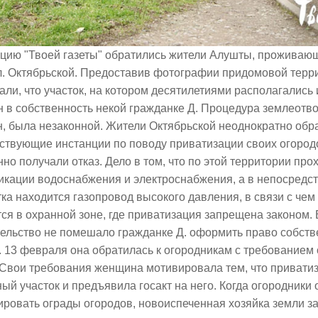
кцию "Твоей газеты" обратились жители Алушты, проживаю
л. Октябрьской. Предоставив фотографии придомовой терр
али, что участок, на котором десятилетиями располагались 
 в собственность некой гражданке Д. Процедура землеотв
, была незаконной. Жители Октябрьской неоднократно обр
ствующие инстанции по поводу приватизации своих огород
но получали отказ. Дело в том, что по этой территории пр
икации водоснабжения и электроснабжения, а в непосредст
тка находится газопровод высокого давления, в связи с чем
ся в охранной зоне, где приватизация запрещена законом. 
ельство не помешало гражданке Д. оформить право собств
. 13 февраля она обратилась к огородникам с требованием 
 Свои требования женщина мотивировала тем, что привати
ый участок и предъявила госакт на него. Когда огородники 
ровать ограды огородов, новоиспеченная хозяйка земли з