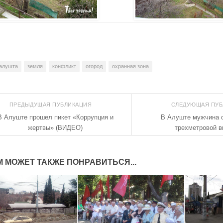
алушта
земля
конфликт
огород
охранная зона
ПРЕДЫДУЩАЯ ПУБЛИКАЦИЯ
СЛЕДУЮЩАЯ ПУ
В Алуште прошел пикет «Коррупция и
В Алуште мужчина 
жертвы» (ВИДЕО)
трехметровой 
М МОЖЕТ ТАКЖЕ ПОНРАВИТЬСЯ...