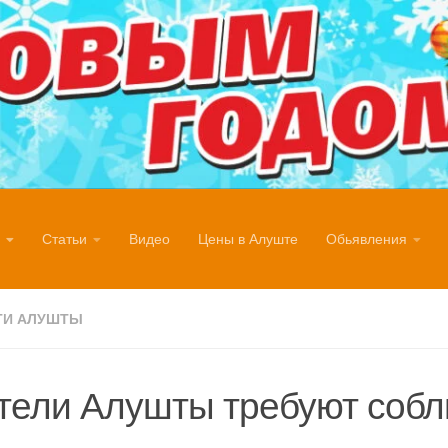
Статьи
Видео
Цены в Алуште
Обьявления
ТИ АЛУШТЫ
тели Алушты требуют соб