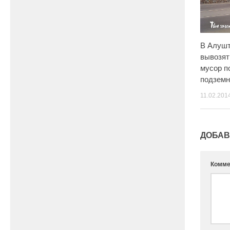
В Алушт
вывозят
мусор п
подземн
11.02.201
ДОБАВ
Комме