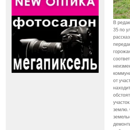
В реда
35 по у
рассказ
передан
горожан
соответ
неизмен
коммун
от учас
находит
обстоят
участок
землю.
земельн
демонти