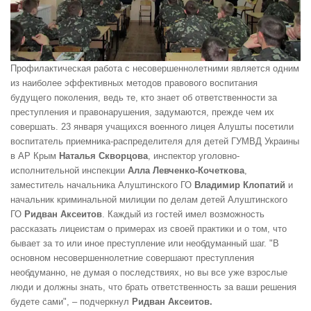
Профилактическая работа с несовершеннолетними является одним
из наиболее эффективных методов правового воспитания
будущего поколения, ведь те, кто знает об ответственности за
преступления и правонарушения, задумаются, прежде чем их
совершать. 23 января учащихся военного лицея Алушты посетили
воспитатель приемника-распределителя для детей ГУМВД Украины
в АР Крым
Наталья Скворцова
, инспектор уголовно-
исполнительной инспекции
Алла Левченко-Кочеткова
,
заместитель начальника Алуштинского ГО
Владимир Клопатий
и
начальник криминальной милиции по делам детей Алуштинского
ГО
Ридван Аксеитов
. Каждый из гостей имел возможность
рассказать лицеистам о примерах из своей практики и о том, что
бывает за то или иное преступление или необдуманный шаг. "В
основном несовершеннолетние совершают преступления
необдуманно, не думая о последствиях, но вы все уже взрослые
люди и должны знать, что брать ответственность за ваши решения
будете сами", – подчеркнул
Ридван Аксеитов.