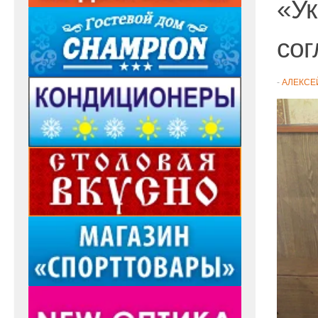
«Ук
сог
-
АЛЕКСЕ