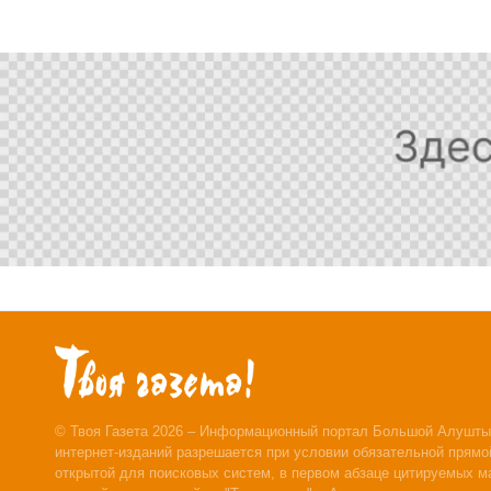
© Твоя Газета 2026 – Информационный портал Большой Алушты
интернет-изданий разрешается при условии обязательной прямой
открытой для поисковых систем, в первом абзаце цитируемых м