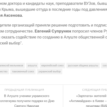
ном доктора и кандидаты наук, преподаватели ВУЗов, быв
 Крыма, вышедшие оттуда в последние годы под давлени
ея Аксенова
.
ители организаций приняли решение подготовить и подпис
ом сотрудничестве.
Евгений Супрунюк
попросил членов Р
 оказать содействие по созданию в Алуште общественной 
ский выбор".
алексей мельников
алушта
европейский союз
русская община алушты
со
чество
таможенный союз
украинский выбор
ПРЕДЫДУЩАЯ ПУБЛИКАЦИЯ
СЛЕДУЮЩАЯ ПУ
В Алуште ученики украинского
«Зарплата» жителей
коллегиума получили подарки ко Дню
«Антимайдане» в Киеве –
Святого Николая
печатями (ВИ