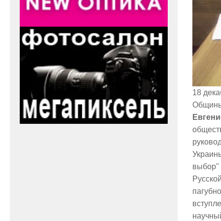
18 дек
Общины 
Евген
общест
руковод
Украины
выбор"
Русско
пагубн
вступле
научны