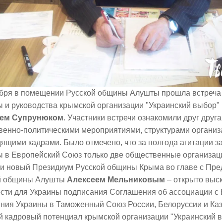
абря в помещении Русской общины Алушты прошла встреча
и руководства крымской организации "Украинский выбор" 
ием Супрунюком
. Участники встречи ознакомили друг дру
венно-политическими мероприятиями, структурами организ
ящими кадрами. Было отмечено, что за полгода агитации з
 в Европейский Союз только две общественные организаци
 и новый Президиум Русской общины Крыма во главе с Пр
й общины Алушты
Алексеем Мельниковым
– открыто выс
ости для Украины подписания Соглашения об ассоциации с 
ния Украины в Таможенный Союз России, Белоруссии и Каз
й кадровый потенциал крымской организации "Украинский 