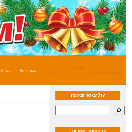
Алушта - прогноз погоды
О нас
Реклама
https://world-weather.ru/pogoda/russia/yaroslavl/
ПОИСК ПО САЙТУ
Поиск
СВЕЖИЕ НОВОСТИ