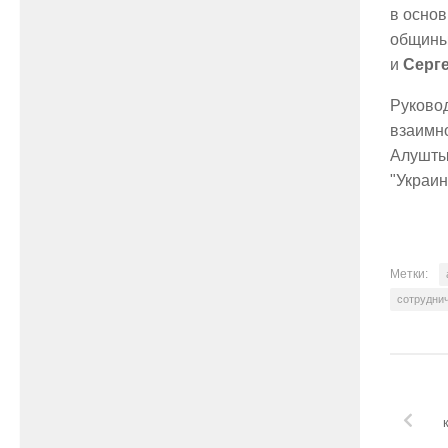
в основ
общины
и
Серг
Руковод
взаимн
Алушты
"Украин
Метки:
сотрудни