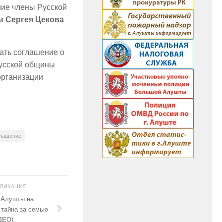
шие члены Русской
ем
Сергея Цекова
ать соглашение о
усской общины
организации
глашение
БЛИКАЦИЯ
 Алушты на
 тайна за семью
ДЕО)