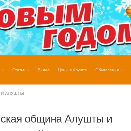
Статьи
Видео
Цены в Алуште
Обьявления
ТИ АЛУШТЫ
ская община Алушты и