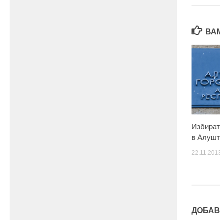
ВА
Избират
в Алушт
22.11.201
ДОБАВ