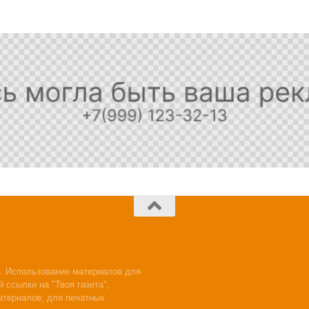
. Использование материалов для
 ссылки на "Твоя газета",
атериалов; для печатных