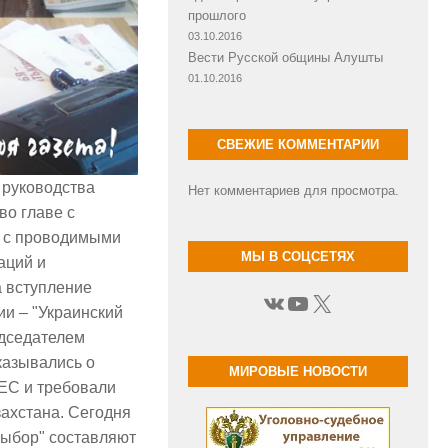
прошлого
03.10.2016
Вести Русской общины Алушты
01.10.2016
СВЕЖИЕ КОММЕНТАРИИ
 руководства
Нет комментариев для просмотра.
во главе с
га с проводимыми
МЫ В СОЦСЕТЯХ
аций и
а вступление
ВКонтакте
YouTube
X
и – "Украинский
едседателем
казывались о
МИРОВЫЕ НОВОСТИ
ЕС и требовали
ахстана. Сегодня
выбор" составляют