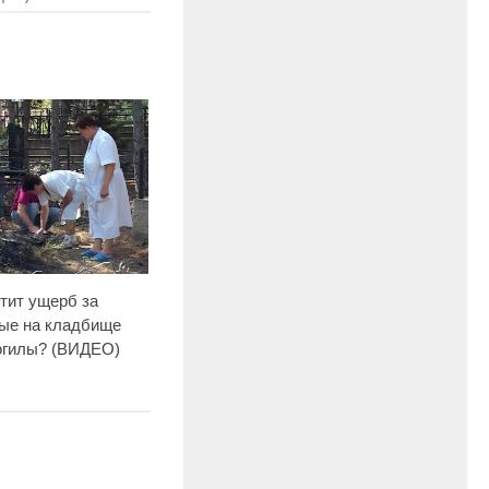
тит ущерб за
ые на кладбище
гилы? (ВИДЕО)