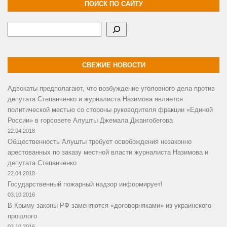
ПОИСК ПО САЙТУ
Поиск
СВЕЖИЕ НОВОСТИ
Адвокаты предполагают, что возбуждение уголовного дела против
депутата Степанченко и журналиста Назимова является
политической местью со стороны руководителя фракции «Единой
России» в горсовете Алушты Джемала Джангобегова
22.04.2018
Общественность Алушты требует освобождения незаконно
арестованных по заказу местной власти журналиста Назимова и
депутата Степанченко
22.04.2018
Государственный пожарный надзор информирует!
03.10.2016
В Крыму законы РФ заменяются «договорняками» из украинского
прошлого
03.10.2016