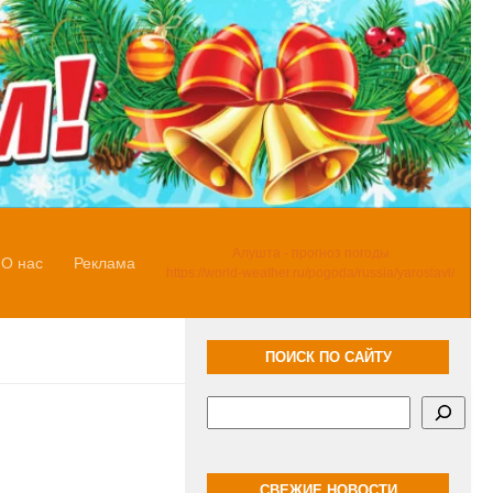
Алушта - прогноз погоды
О нас
Реклама
https://world-weather.ru/pogoda/russia/yaroslavl/
ПОИСК ПО САЙТУ
Поиск
СВЕЖИЕ НОВОСТИ