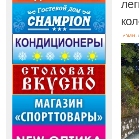
лег
кол
-
ADMIN
·