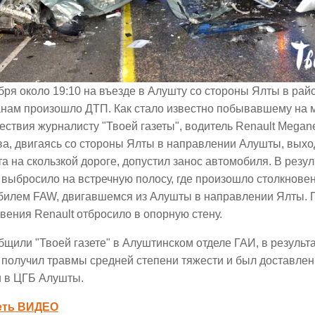
бря около 19:10 на въезде в Алушту со стороны Ялты в рай
анам произошло ДТП. Как стало известно побывавшему на 
ствия журналисту "Твоей газеты", водитель Renault Megan
а, двигаясь со стороны Ялты в направлении Алушты, выход
а на скользкой дороге, допустил занос автомобиля. В резул
 выбросило на встречную полосу, где произошло столкнове
билем FAW, двигавшемся из Алушты в направлении Ялты. 
вения Renault отбросило в опорную стену.
бщили "Твоей газете" в Алуштинском отделе ГАИ, в результ
 получил травмы средней степени тяжести и был доставлен
 в ЦГБ Алушты.
еть ВИДЕО