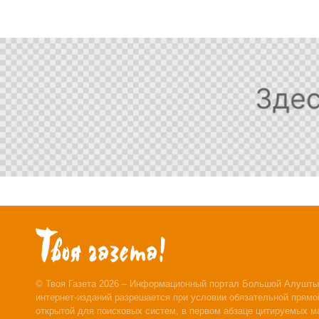
© Твоя Газета 2026 – Информационный портал Большой Алушты
интернет-изданий разрешается при условии обязательной прямой
открытой для поисковых систем, в первом абзаце цитируемых м