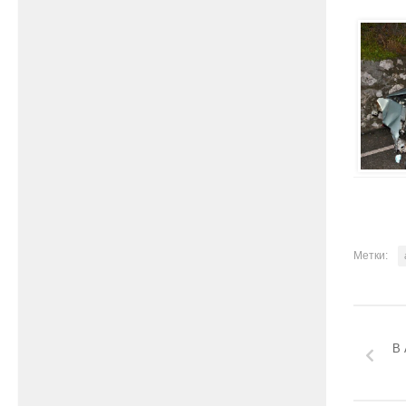
Метки:
В 