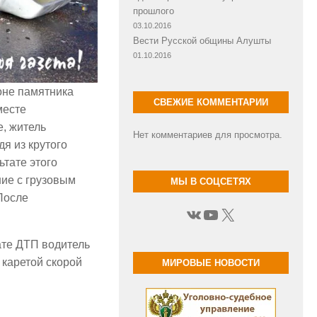
прошлого
03.10.2016
Вести Русской общины Алушты
01.10.2016
оне памятника
СВЕЖИЕ КОММЕНТАРИИ
месте
e, житель
Нет комментариев для просмотра.
я из крутого
ьтате этого
ние с грузовым
МЫ В СОЦСЕТЯХ
После
ВКонтакте
YouTube
X
ате ДТП водитель
 каретой скорой
МИРОВЫЕ НОВОСТИ