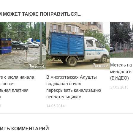
М МОЖЕТ ТАКЖЕ ПОНРАВИТЬСЯ...
Метель на
миндаля в
е с июля начала
В многоэтажках Алушты
(ВИДЕО)
ь новая
водоканал начал
17.03.2015
ьная платная
перекрывать канализацию
а
неплательщикам
3
14.05.2014
ИТЬ КОММЕНТАРИЙ