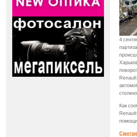
4 сентя
партиз
происше
Харьков
поворот
Renault
автомо
столкно
Как соо
Renault
помощи
Смотр