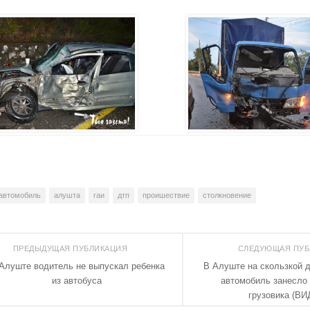
автомобиль
алушта
гаи
дтп
проишествие
столкновение
ПРЕДЫДУЩАЯ ПУБЛИКАЦИЯ
СЛЕДУЮЩАЯ ПУ
Алуште водитель не выпускал ребенка
В Алуште на скользкой д
из автобуса
автомобиль занесло 
грузовика (ВИ