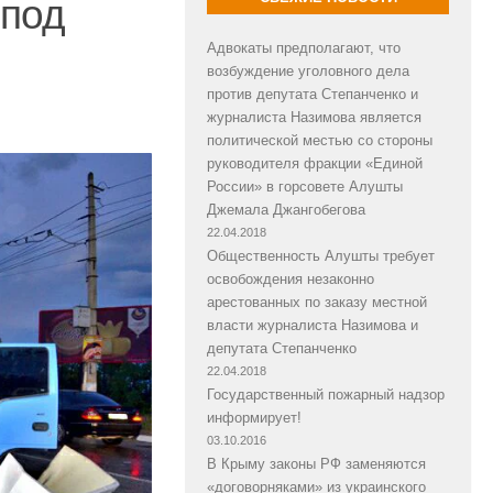
 под
Адвокаты предполагают, что
возбуждение уголовного дела
против депутата Степанченко и
журналиста Назимова является
политической местью со стороны
руководителя фракции «Единой
России» в горсовете Алушты
Джемала Джангобегова
22.04.2018
Общественность Алушты требует
освобождения незаконно
арестованных по заказу местной
власти журналиста Назимова и
депутата Степанченко
22.04.2018
Государственный пожарный надзор
информирует!
03.10.2016
В Крыму законы РФ заменяются
«договорняками» из украинского