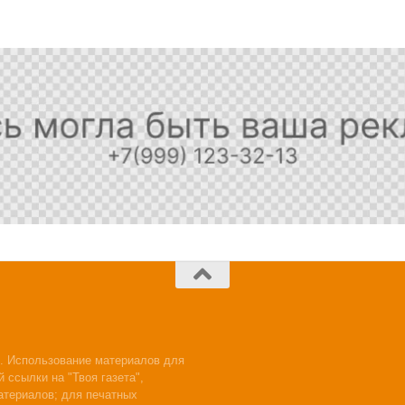
. Использование материалов для
 ссылки на "Твоя газета",
атериалов; для печатных