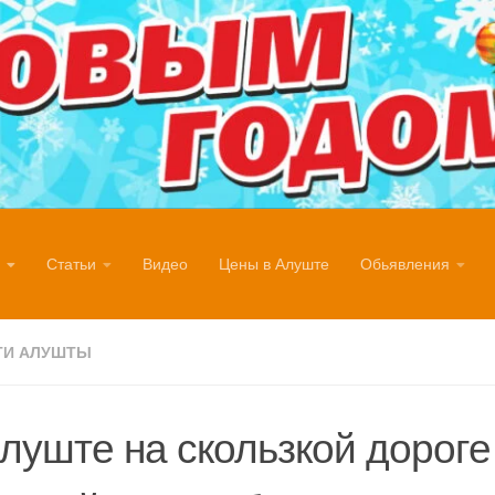
Статьи
Видео
Цены в Алуште
Обьявления
ТИ АЛУШТЫ
луште на скользкой дороге