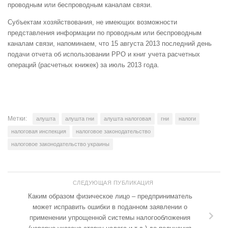
проводным или беспроводным каналам связи.
Субъектам хозяйствования, не имеющих возможности
представления информации по проводным или беспроводным
каналам связи, напоминаем, что 15 августа 2013 последний день
подачи отчета об использовании РРО и книг учета расчетных
операций (расчетных книжек) за июль 2013 года.
Метки:
алушта
алушта гни
алушта налоговая
гни
налоги
налоговая инспекция
налоговое законодательство
налоговое законодательство украины
СЛЕДУЮЩАЯ ПУБЛИКАЦИЯ
Каким образом физическое лицо – предприниматель
может исправить ошибки в поданном заявлении о
применении упрощенной системы налогообложения
(неверно указано ставку налога и т.д.) до получения