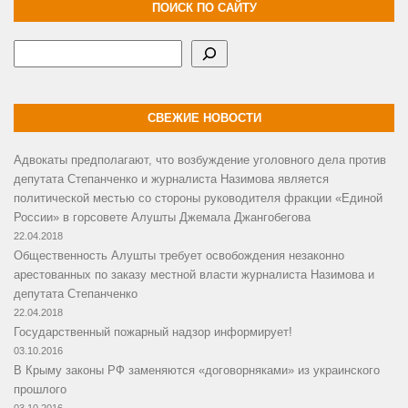
ПОИСК ПО САЙТУ
Поиск
СВЕЖИЕ НОВОСТИ
Адвокаты предполагают, что возбуждение уголовного дела против
депутата Степанченко и журналиста Назимова является
политической местью со стороны руководителя фракции «Единой
России» в горсовете Алушты Джемала Джангобегова
22.04.2018
Общественность Алушты требует освобождения незаконно
арестованных по заказу местной власти журналиста Назимова и
депутата Степанченко
22.04.2018
Государственный пожарный надзор информирует!
03.10.2016
В Крыму законы РФ заменяются «договорняками» из украинского
прошлого