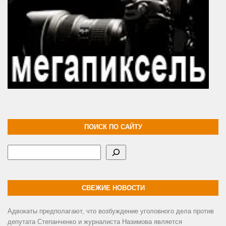
ПОИСК ПО САЙТУ
Поиск
СВЕЖИЕ НОВОСТИ
Адвокаты предполагают, что возбуждение уголовного дела против
депутата Степанченко и журналиста Назимова является