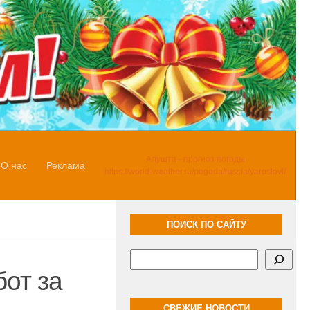
Алушта - прогноз погоды
О нас
Реклама
https://world-weather.ru/pogoda/russia/yaroslavl/
ПОИСК ПО САЙТУ
Поиск
от за
СВЕЖИЕ НОВОСТИ