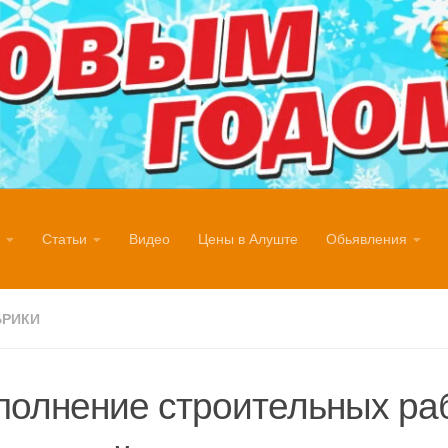
Статьи
Видео
Цены в Алуште
Обьявления
БРИКИ
олнение строительных раб