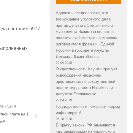
Адвокаты предполагают, что
возбуждение уголовного дела
против депутата Степанченко и
ода составил 6977
журналиста Назимова является
политической местью со стороны
руководителя фракции «Единой
 выполненных
России» в горсовете Алушты
Джемала Джангобегова
22.04.2018
Общественность Алушты требует
освобождения незаконно
арестованных по заказу местной
власти журналиста Назимова и
депутата Степанченко
22.04.2018
Государственный пожарный надзор
БЛИКАЦИЯ
информирует!
тной плате на 1
03.10.2016
ода
В Крыму законы РФ заменяются
«договорняками» из украинского