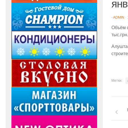
янв
-
ADMIN
·
Объём с
тыс.грн
Алушта
строите
Метки: