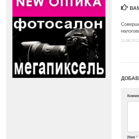
ВА
Cоверш
налогов
11.08.201
ДОБАВ
Комме
Имя
*