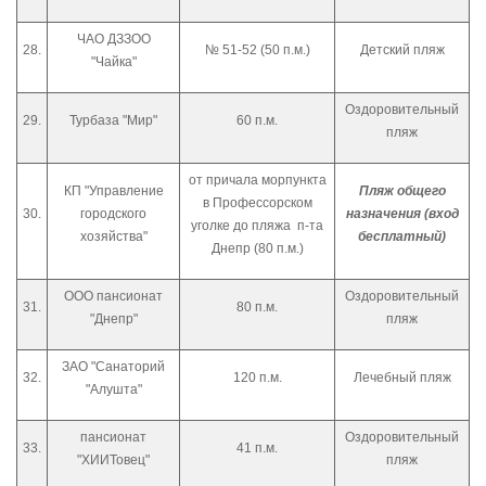
ЧАО ДЗЗОО
28.
№ 51-52 (50 п.м.)
Детский пляж
"Чайка"
Оздоровительный
29.
Турбаза "Мир"
60 п.м.
пляж
от причала морпункта
КП "Управление
Пляж общего
в Профессорском
30.
городского
назначения (вход
уголке до пляжа п-та
хозяйства"
бесплатный)
Днепр (80 п.м.)
ООО пансионат
Оздоровительный
31.
80 п.м.
"Днепр"
пляж
ЗАО "Санаторий
32.
120 п.м.
Лечебный пляж
"Алушта"
пансионат
Оздоровительный
33.
41 п.м.
"ХИИТовец"
пляж