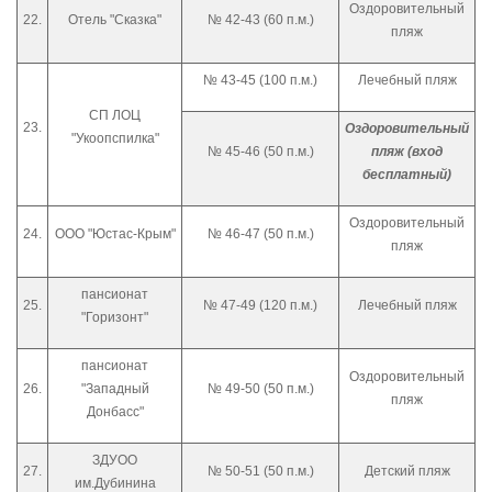
Оздоровительный
22.
Отель "Сказка"
№ 42-43 (60 п.м.)
пляж
№ 43-45 (100 п.м.)
Лечебный пляж
СП ЛОЦ
23.
Оздоровительный
"Укоопспилка"
№ 45-46 (50 п.м.)
пляж (вход
бесплатный)
Оздоровительный
24.
ООО "Юстас-Крым"
№ 46-47 (50 п.м.)
пляж
пансионат
25.
№ 47-49 (120 п.м.)
Лечебный пляж
"Горизонт"
пансионат
Оздоровительный
26.
"Западный
№ 49-50 (50 п.м.)
пляж
Донбасс"
ЗДУОО
27.
№ 50-51 (50 п.м.)
Детский пляж
им.Дубинина