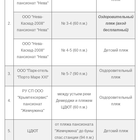
пансионат "Нева"
ООО "Нева-
Оздоровительный
2.
Каскад-2008"
№ 3-4 (60 п.м.)
пляж (вход
пансионат "Нева"
бесплатный)
ООО "Нева-
Каскад-2008"
№ 4-5 (60 п.м.)
Детский пляж
пансионат "Нева"
ООО "Парк-отель
Оздоровительный
3.
№ 5-7 (90 п.м.)
"Порто Маре XXI"
пляж
РУ СП ООО
между устьем реки
"Крымтехсервис"
Оздоровительный
4.
Демерджи и пляжем
пансионат
пляж
ЦДЮТ (60 п.м.)
"Жемчужина"
от пляжа пансионата
5.
ЦДЮТ
"Жемчужина" до буны
Детский пляж
спас.станции (94 п.м.)