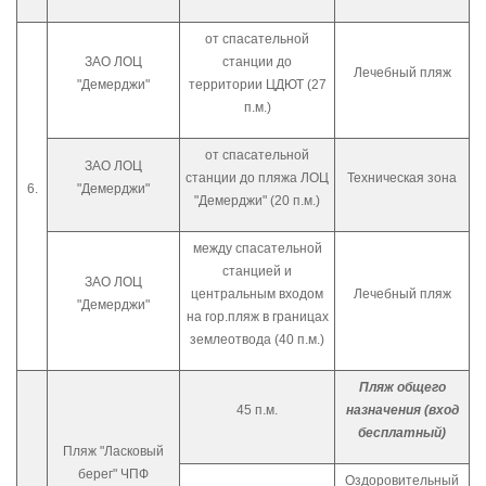
от спасательной
ЗАО ЛОЦ
станции до
Лечебный пляж
"Демерджи"
территории ЦДЮТ (27
п.м.)
от спасательной
ЗАО ЛОЦ
станции до пляжа ЛОЦ
Техническая зона
6.
"Демерджи"
"Демерджи" (20 п.м.)
между спасательной
станцией и
ЗАО ЛОЦ
центральным входом
Лечебный пляж
"Демерджи"
на гор.пляж в границах
землеотвода (40 п.м.)
Пляж общего
45 п.м.
назначения (вход
бесплатный)
Пляж "Ласковый
берег" ЧПФ
Оздоровительный