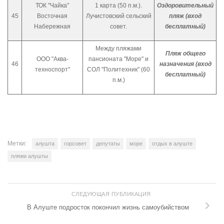
ТОК "Чайка"
1 карта (50 п.м.).
Оздоровительный
45
Восточная
Лучистовский сельский
пляж (вход
Набережная
совет.
бесплатный)
Между пляжами
Пляж общего
ООО "Аква-
пансионата "Море" и
46
назначения (вход
техноспорт"
СОЛ "Политехник" (60
бесплатный)
п.м.)
Метки:
алушта
горсовет
депутаты
море
отдых в алуште
пляжи алушты
СЛЕДУЮЩАЯ ПУБЛИКАЦИЯ
В Алуште подросток покончил жизнь самоубийством