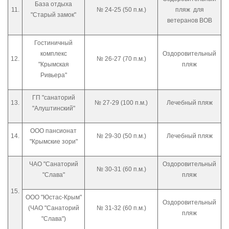
База отдыха
11.
№ 24-25 (50 п.м.)
пляж для
"Старый замок"
ветеранов ВОВ
Гостиничный
комплекс
Оздоровительный
12.
№ 26-27 (70 п.м.)
"Крымская
пляж
Ривьера"
ГП "санаторий
13.
№ 27-29 (100 п.м.)
Лечебный пляж
"Алуштинский"
ООО пансионат
14.
№ 29-30 (50 п.м.)
Лечебный пляж
"Крымские зори"
ЧАО "Санаторий
Оздоровительный
№ 30-31 (60 п.м.)
"Слава"
пляж
15.
ООО "Юстас-Крым"
Оздоровительный
(ЧАО "Санаторий
№ 31-32 (60 п.м.)
пляж
"Слава")