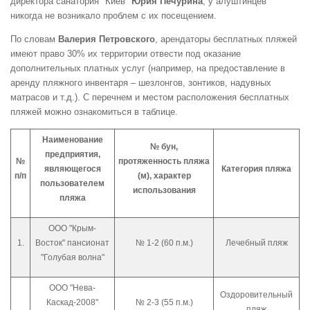
директора санатория "Киев"
Юрия Печурина
, у алуштинцев
никогда не возникало проблем с их посещением.
По словам
Валерия Петровского
, арендаторы бесплатных пляжей
имеют право 30% их территории отвести под оказание
дополнительных платных услуг (например, на предоставление в
аренду пляжного инвентаря – шезлонгов, зонтиков, надувных
матрасов и т.д.). С перечнем и местом расположения бесплатных
пляжей можно ознакомиться в таблице.
Наименование
№ бун,
предприятия,
№
протяженность пляжа
являющегося
Категория пляжа
п/п
(м), характер
пользователем
использования
пляжа
ООО "Крым-
1.
Восток" пансионат
№ 1-2 (60 п.м.)
Лечебный пляж
"Голубая волна"
ООО "Нева-
Оздоровительный
Каскад-2008"
№ 2-3 (55 п.м.)
пляж