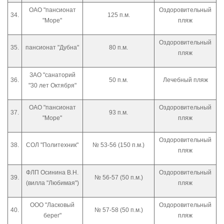
ОАО "пансионат
Оздоровительный
34.
125 п.м.
"Море"
пляж
Оздоровительный
35.
пансионат "Дубна"
80 п.м.
пляж
ЗАО "санаторий
36.
50 п.м.
Лечебный пляж
"30 лет Октября"
ОАО "пансионат
Оздоровительный
37.
93 п.м.
"Море"
пляж
Оздоровительный
38.
СОЛ "Политехник"
№ 53-56 (150 п.м.)
пляж
ФЛП Осинина В.Н.
Оздоровительный
39.
№ 56-57 (50 п.м.)
(вилла "Любимая")
пляж
ООО "Ласковый
Оздоровительный
40.
№ 57-58 (50 п.м.)
берег"
пляж