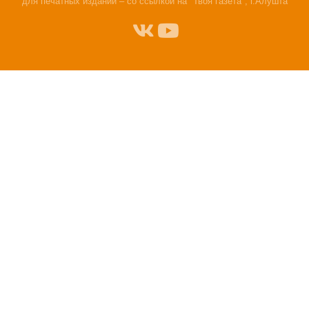
для печатных изданий – со ссылкой на "Твоя газета", г.Алушта