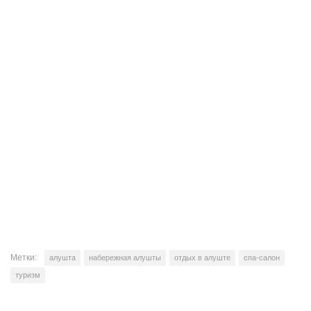
Метки:
алушта
набережная алушты
отдых в алуште
спа-салон
туризм