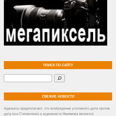
ПОИСК ПО САЙТУ
Поиск
СВЕЖИЕ НОВОСТИ
Адвокаты предполагают, что возбуждение уголовного дела против
депутата Степанченко и журналиста Назимова является