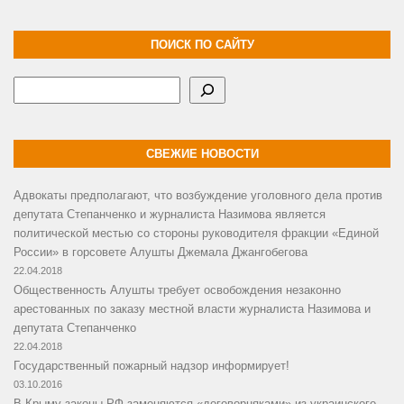
ПОИСК ПО САЙТУ
Поиск
СВЕЖИЕ НОВОСТИ
Адвокаты предполагают, что возбуждение уголовного дела против
депутата Степанченко и журналиста Назимова является
политической местью со стороны руководителя фракции «Единой
России» в горсовете Алушты Джемала Джангобегова
22.04.2018
Общественность Алушты требует освобождения незаконно
арестованных по заказу местной власти журналиста Назимова и
депутата Степанченко
22.04.2018
Государственный пожарный надзор информирует!
03.10.2016
В Крыму законы РФ заменяются «договорняками» из украинского