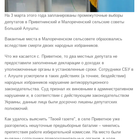
На 3 марта этого года запланированы промежуточные выборы
депутатов в Приветнинский и Малореченский сельские советы
Большой Алушты.
Вакантные места в Малореченском сельсовете образовались
вследствие смерти двоих народных избранников.
Что же касается с. Приветное, то два местных депутата не
предоставили заполненные декларации о доходах в
уполномоченные органы в установленные сроки. Сотрудники СБУ в
г. Алуште усмотрели в таких действиях (а точнее, бездействии)
народных избранников нарушение антикоррупционного
законодательства. Суд признал их виновными в административном
нарушении и, в соответствии с действующим законодательством
Украины, данные лица были досрочно лишены депутатских
полномочий.
Как удалось выяснить "Твоей газете", в селе Приветное уже
разгорелись нешуточные предвыборные баталии – чинились
препятствия работе избирательной комиссии. На место были
вызваны сотрудники правоохранительных органов, в ходе