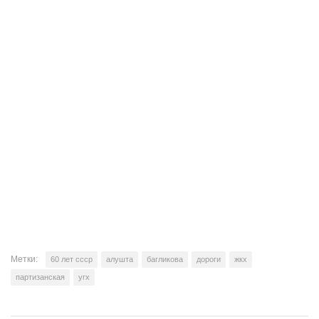
Метки:
60 лет ссср
алушта
багликова
дороги
жкх
партизанская
угх