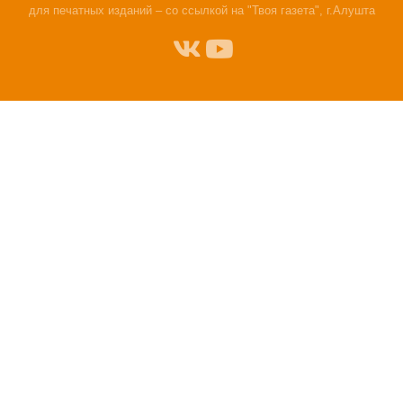
для печатных изданий – со ссылкой на "Твоя газета", г.Алушта