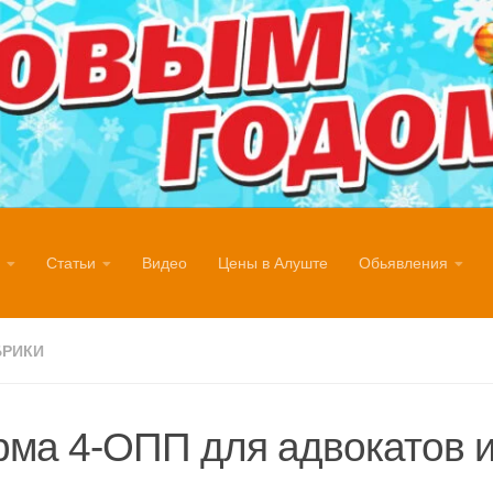
Статьи
Видео
Цены в Алуште
Обьявления
БРИКИ
ма 4-ОПП для адвокатов 