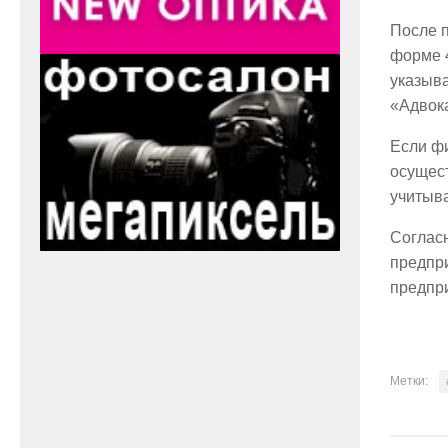
После п
форме 
указыва
«Адвок
Если фи
осущес
учитыва
Согласн
предпри
предпр
Метки: