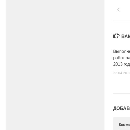
ВА
Выполне
работ з
2013 го
22.04.201
ДОБАВ
Комме