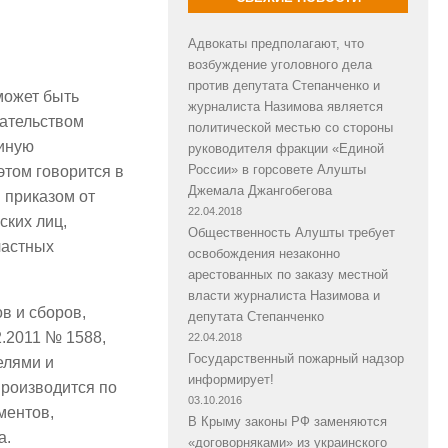
Адвокаты предполагают, что
возбуждение уголовного дела
против депутата Степанченко и
может быть
журналиста Назимова является
дательством
политической местью со стороны
 иную
руководителя фракции «Единой
России» в горсовете Алушты
этом говорится в
Джемала Джангобегова
 приказом от
22.04.2018
ских лиц,
Общественность Алушты требует
частных
освобождения незаконно
арестованных по заказу местной
власти журналиста Назимова и
в и сборов,
депутата Степанченко
.2011 № 1588,
22.04.2018
Государственный пожарный надзор
елями и
информирует!
роизводится по
03.10.2016
ментов,
В Крыму законы РФ заменяются
а.
«договорняками» из украинского