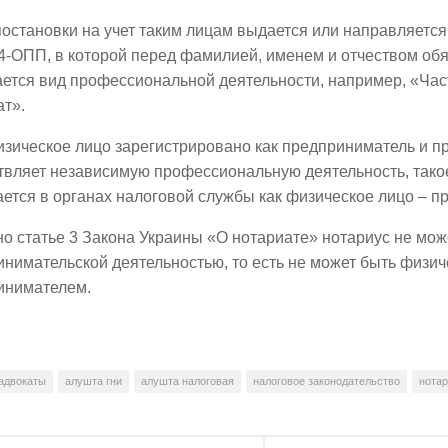
остановки на учет таким лицам выдается или направляется
4-ОПП, в которой перед фамилией, именем и отчеством об
ется вид профессиональной деятельности, например, «Час
ат».
зическое лицо зарегистрировано как предприниматель и п
твляет независимую профессиональную деятельность, тако
ется в органах налоговой службы как физическое лицо – п
о статье 3 Закона Украины «О нотариате» нотариус не мож
нимательской деятельностью, то есть не может быть физич
инимателем.
адвокаты
алушта гни
алушта налоговая
налоговое законодательство
нота