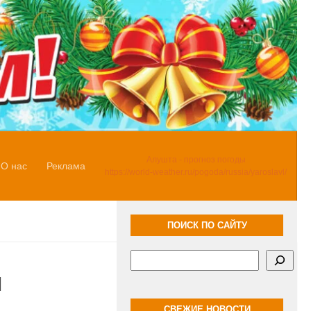
Алушта - прогноз погоды
О нас
Реклама
https://world-weather.ru/pogoda/russia/yaroslavl/
ПОИСК ПО САЙТУ
Поиск
и
СВЕЖИЕ НОВОСТИ