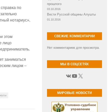
прошлого
 справка по
03.10.2016
язательно
Вести Русской общины Алушты
тный нотариус»,
01.10.2016
СВЕЖИЕ КОММЕНТАРИИ
ри этом
е лицо
Нет комментариев для просмотра.
редприниматель.
ет заниматься
МЫ В СОЦСЕТЯХ
еским лицом –
ВКонтакте
YouTube
X
МИРОВЫЕ НОВОСТИ
риусы