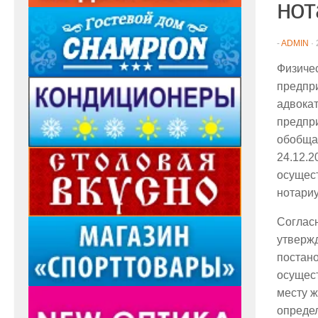
нот
-
ADMIN
·
Физичес
предпри
адвока
предпри
обобща
24.12.2
осущес
нотариу
Согласн
утвержд
постано
осущес
месту ж
определ