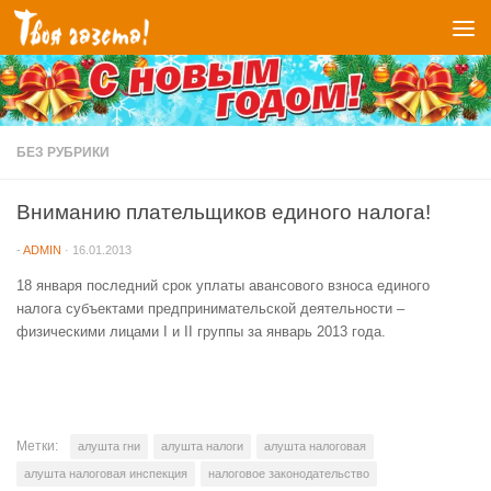
Перейти к содержимому
БЕЗ РУБРИКИ
Вниманию плательщиков единого налога!
-
ADMIN
·
16.01.2013
18 января последний срок уплаты авансового взноса единого
налога субъектами предпринимательской деятельности –
физическими лицами I и II группы за январь 2013 года.
Метки:
алушта гни
алушта налоги
алушта налоговая
алушта налоговая инспекция
налоговое законодательство