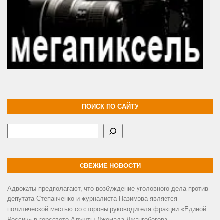
ПОИСК ПО САЙТУ
Поиск
СВЕЖИЕ НОВОСТИ
Адвокаты предполагают, что возбуждение уголовного дела против
депутата Степанченко и журналиста Назимова является
политической местью со стороны руководителя фракции «Единой
России» в горсовете Алушты Джемала Джангобегова