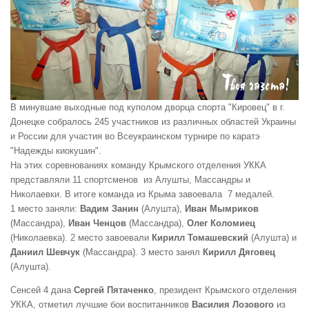
В минувшие выходные под куполом дворца спорта "Кировец" в г.
Донецке собралось 245 участников из различных областей Украины
и России для участия во Всеукраинском турнире по каратэ
"Надежды киокушин".
На этих соревнованиях команду Крымского отделения УККА
представляли 11 спортсменов из Алушты, Массандры и
Николаевки. В итоге команда из Крыма завоевала 7 медалей.
1 место заняли:
Вадим Занин
(Алушта),
Иван Мымриков
(Массандра),
Иван Ченцов
(Массандра),
Олег Коломиец
(Николаевка). 2 место завоевали
Кирилл Томашевский
(Алушта) и
Даниил Шевчук
(Массандра). 3 место занял
Кирилл Дяговец
(Алушта).
Сенсей 4 дана
Сергей Пятаченко
, президент Крымского отделения
УККА, отметил лучшие бои воспитанников
Василия Лозового
из