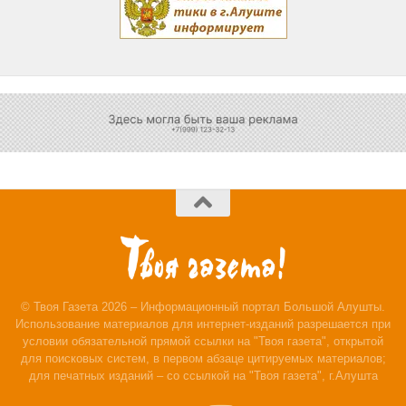
© Твоя Газета 2026 – Информационный портал Большой Алушты.
Использование материалов для интернет-изданий разрешается при
условии обязательной прямой ссылки на "Твоя газета", открытой
для поисковых систем, в первом абзаце цитируемых материалов;
для печатных изданий – со ссылкой на "Твоя газета", г.Алушта