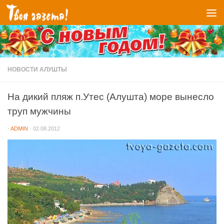
Перейти к содержимому
НОВОСТИ АЛУШТЫ
На дикий пляж п.Утес (Алушта) море вынесло
труп мужчины
-
ADMIN
·
02.08.2012