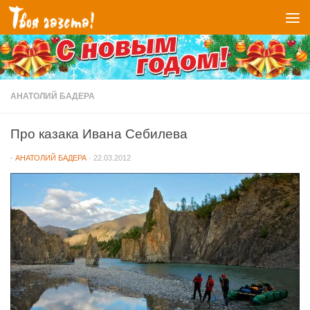
Перейти к содержимому
АНАТОЛИЙ БАДЕРА
Про казака Ивана Себилева
-
АНАТОЛИЙ БАДЕРА
·
22.03.2012