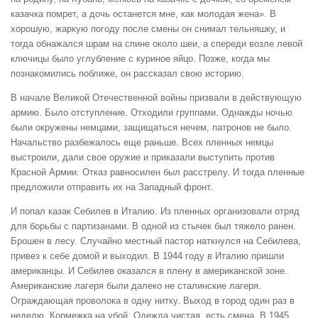
казачка помрет, а дочь останется мне, как молодая жена». В
хорошую, жаркую погоду после смены он снимал тельняшку, и
тогда обнажался шрам на спине около шеи, а спереди возле левой
ключицы было углубление с куриное яйцо. Позже, когда мы
познакомились поближе, он рассказал свою историю.
В начале Великой Отечественной войны призвали в действующую
армию. Было отступление. Отходили группами. Однажды ночью
были окружены немцами, защищаться нечем, патронов не было.
Начальство разбежалось еще раньше. Всех пленных немцы
выстроили, дали свое оружие и приказали выступить против
Красной Армии. Отказ равносилен был расстрелу. И тогда пленные
предложили отправить их на Западный фронт.
И попал казак Себилев в Италию. Из пленных организовали отряд
для борьбы с партизанами. В одной из стычек был тяжело ранен.
Брошен в лесу. Случайно местный пастор наткнулся на Себилева,
привез к себе домой и выходил. В 1944 году в Италию пришли
американцы. И Себилев оказался в плену в американской зоне.
Американские лагеря были далеко не сталинские лагеря.
Ограждающая проволока в одну нитку. Выход в город один раз в
неделю. Кормежка на убой. Одежда чистая, есть смена. В 1945