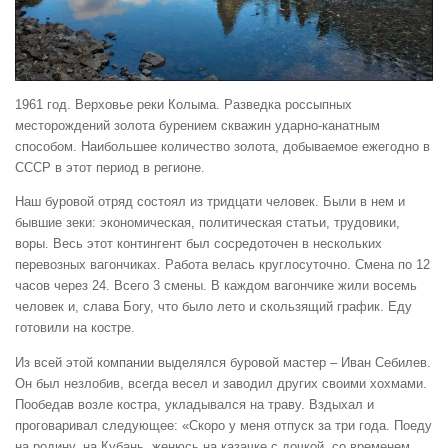
1961 год. Верховье реки Колыма. Разведка россыпных
месторождений золота бурением скважин ударно-канатным
способом. Наибольшее количество золота, добываемое ежегодно в
СССР в этот период в регионе.
Наш буровой отряд состоял из тридцати человек. Были в нем и
бывшие зеки: экономическая, политическая статьи, трудовики,
воры. Весь этот контингент был сосредоточен в нескольких
перевозных вагончиках. Работа велась круглосуточно. Смена по 12
часов через 24. Всего 3 смены. В каждом вагончике жили восемь
человек и, слава Богу, что было лето и скользящий график. Еду
готовили на костре.
Из всей этой компании выделялся буровой мастер – Иван Себилев.
Он был незлобив, всегда весел и заводил других своими хохмами.
Пообедав возле костра, укладывался на траву. Вздыхал и
проговаривал следующее: «Скоро у меня отпуск за три года. Поеду
на родину, на Кубань, женюсь на казачке с дочкой, со временем