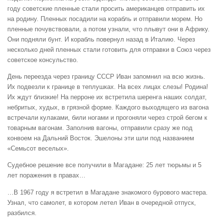
году советские пленные стали просить американцев отправить их
на родину. Пленных посадили на корабль и отправили морем. Но
пленные почувствовали, а потом узнали, что плывут они в Африку.
Они подняли бунт. И корабль повернул назад в Италию. Через
несколько дней пленных стали готовить для отправки в Союз через
советское консульство.
День переезда через границу СССР Иван запомнил на всю жизнь.
Их подвезли к границе в теплушках. На всех лицах слезы! Родина!
Их ждут близкие! На перроне их встретила шеренга наших солдат,
небритых, худых, в грязной форме. Каждого выходящего из вагона
встречали кулаками, били ногами и прогоняли через строй бегом к
товарным вагонам. Заполнив вагоны, отправили сразу же под
конвоем на Дальний Восток. Эшелоны эти шли под названием
«Семьсот веселых».
Судебное решение все получили в Магадане: 25 лет тюрьмы и 5
лет поражения в правах…
…В 1967 году я встретил в Магадане знакомого бурового мастера.
Узнал, что самолет, в котором летел Иван в очередной отпуск,
разбился.