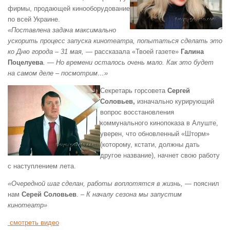
фирмы, продающей кинооборудование
по всей Украине.
«Поставлена задача максимально
ускорить процесс запуска кинотеатра, попытаться сделать это
ко Дню города – 31 мая,
— рассказала «Твоей газете»
Галина
Поцелуева
. —
Но времени осталось очень мало. Как это будет
на самом деле – посмотрим…»
Секретарь горсовета
Сергей
Соловьев,
изначально курирующий
вопрос восстановления
коммунального кинопоказа в Алуште,
уверен, что обновленный «Шторм»
(которому, кстати, должны дать
другое название), начнет свою работу
с наступлением лета.
«Очередной шаг сделан, работы воплотятся в жизнь,
— пояснил
нам
Серей Соловьев
. –
К началу сезона мы запустим
кинотеатр»
смотреть видео