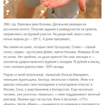
1961 год. Верховье реки Колымы. Детальная разведка на
россыпное золото. Получив задание в разведучастке на прииске,
направляюсь на буровой участок. На дворе май, много снега,
ночью морозы до — 20º С. А днем пригревает.
Мы лежим на санях, которые тянет бульдозер. Слева — горный
склон, справа – русло реки Дебин, приток Колымы. Впереди 16 км
по колее. Нет проблем, на душе приятно! На семь месяцев я —
коллектор ударно-канатного бурения с окладом 78 рублей в месяц,
плюс полевое довольствие – 50% оклада.
Рядом со мной полупьяный, «бывалый» Колька Макаревич,
помощник бурильщика, балагур, весельчак и бабник. Живо и в
красках описывал свои похождения в полугодовом отпуске: в
Москве, Сочи, у родственников в Белоруссии. Еще несколько
человек, уже уколотых «бывалых», с нами поддерживают веселый
разговор. Мужики едут не пустые. Вино в бутылках: «777»,
«Анапа», белое «Мине» — вынимается из карманов и разливается