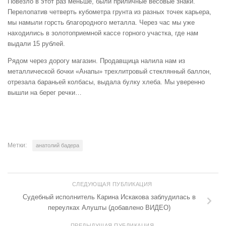
Повезло в этот раз меньше, были приличные весовые знаки.
Перелопатив четверть кубометра грунта из разных точек карьера,
мы намыли горсть благородного металла. Через час мы уже
находились в золотоприемной кассе горного участка, где нам
выдали 15 рублей.
Рядом через дорогу магазин. Продавщица налила нам из
металлической бочки «Анапы» трехлитровый стеклянный баллон,
отрезала бараньей колбасы, выдала булку хлеба. Мы уверенно
вышли на берег речки…
Метки:
анатолий бадера
СЛЕДУЮЩАЯ ПУБЛИКАЦИЯ
Судебный исполнитель Карина Искакова заблудилась в
переулках Алушты (добавлено ВИДЕО)
ПРЕДЫДУЩАЯ ПУБЛИКАЦИЯ