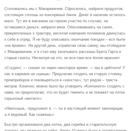
Столовались мы с Макаревичем. Сбросились, набрали продуктов,
состоящих сплошь из консервных банок. Денег в наличие осталось
мало. Тут же в магазине на горном участке по случаю, на
оставшиеся деньги, набрали вина. Обосновавшись на санях,
прикрепленных к трактору, веселая компания полевиков двинулась
к себе в отряд. Я не буду описывать окончание поездки – все были
«на бровях». На другой день, отработав свою смену, мы отобедали
с Макаревичем, и я стал ему зачитывать рассказы Брета Гарта и
старые газеты. Несмотря на это, он все-таки все более мрачнел.
«Студент, — сказал он через некоторое время, — мы в цейтноте! У
нас в кармане ни «шиша». Предлагаю сходить на старую стоянку
промприборов и поковыряться в «хвостах», тут рядом – триста
метров. Конечно, можно было бы уговорить «Конченого» сходить с
нами, но предполагаю, что он будет темнить и не покажет на лотке
серьезный «металл».
«Николаша,- предложил я, — ты в настоящий момент закоперщик,
а я ведомый. Как скажешь».
Быстро организовали два лотка, два скребка и старательскую
лопатку, мы рванули по тайге. Через 10 минут были в отработанном