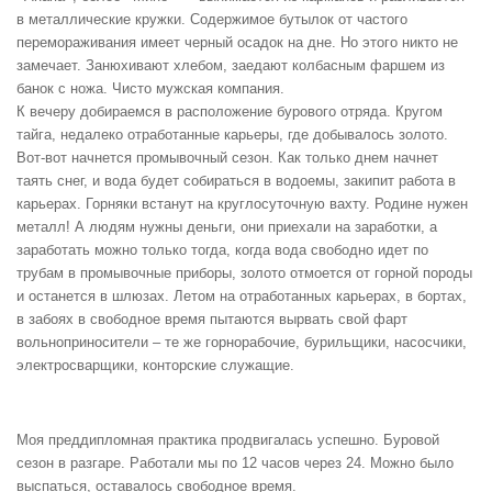
в металлические кружки. Содержимое бутылок от частого
перемораживания имеет черный осадок на дне. Но этого никто не
замечает. Занюхивают хлебом, заедают колбасным фаршем из
банок с ножа. Чисто мужская компания.
К вечеру добираемся в расположение бурового отряда. Кругом
тайга, недалеко отработанные карьеры, где добывалось золото.
Вот-вот начнется промывочный сезон. Как только днем начнет
таять снег, и вода будет собираться в водоемы, закипит работа в
карьерах. Горняки встанут на круглосуточную вахту. Родине нужен
металл! А людям нужны деньги, они приехали на заработки, а
заработать можно только тогда, когда вода свободно идет по
трубам в промывочные приборы, золото отмоется от горной породы
и останется в шлюзах. Летом на отработанных карьерах, в бортах,
в забоях в свободное время пытаются вырвать свой фарт
вольноприносители – те же горнорабочие, бурильщики, насосчики,
электросварщики, конторские служащие.
Моя преддипломная практика продвигалась успешно. Буровой
сезон в разгаре. Работали мы по 12 часов через 24. Можно было
выспаться, оставалось свободное время.