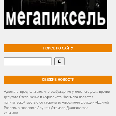
ПОИСК ПО САЙТУ
Поиск
СВЕЖИЕ НОВОСТИ
Адвокаты предполагают, что возбуждение уголовного дела против
депутата Степанченко и журналиста Назимова является
политической местью со стороны руководителя фракции «Единой
России» в горсовете Алушты Джемала Джангобегова
22.04.2018