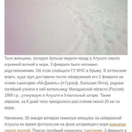
Тело женщины, которую больше недели назад в Алуште смыло
огромной волной в море, 3 февраля было опознано
родственниками. Об этом сообщило ГУ МЧС в Крыму. В ялтинском
морге, куда труп доставили после обнаружения его 2 февраля на
пляже санатория «Ай-Даниль» (п.Гурзуф, Большая Ялта), родные
погибшей узнали в ней жительницу Магаданской области (Россия)
1959 г.р., утонувшую в Алуште в 5-балльный шторм. Таким
образом, за 8 дней тело преодолело расстояние около 20 км по
морю.
Напомним, 26 января вечером пожилую женщину на набережной
Алушты во время фотосессии на фоне штормящего моря
внезапно
смыло волной
. Поиски погибшей оказались
тщетными
. 2 февраля в