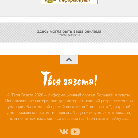
© Твоя Газета 2026 – Информационный портал Большой Алушты.
Использование материалов для интернет-изданий разрешается при
условии обязательной прямой ссылки на "Твоя газета", открытой
для поисковых систем, в первом абзаце цитируемых материалов;
для печатных изданий – со ссылкой на "Твоя газета", г.Алушта