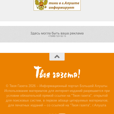
© Твоя Газета 2026 – Информационный портал Большой Алушты.
Использование материалов для интернет-изданий разрешается при
условии обязательной прямой ссылки на "Твоя газета", открытой
для поисковых систем, в первом абзаце цитируемых материалов;
для печатных изданий – со ссылкой на "Твоя газета", г.Алушта