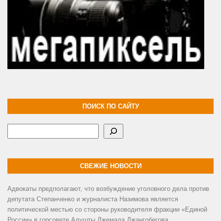
ПОИСК ПО САЙТУ
Поиск
СВЕЖИЕ НОВОСТИ
Адвокаты предполагают, что возбуждение уголовного дела против
депутата Степанченко и журналиста Назимова является
политической местью со стороны руководителя фракции «Единой
России» в горсовете Алушты Джемала Джангобегова