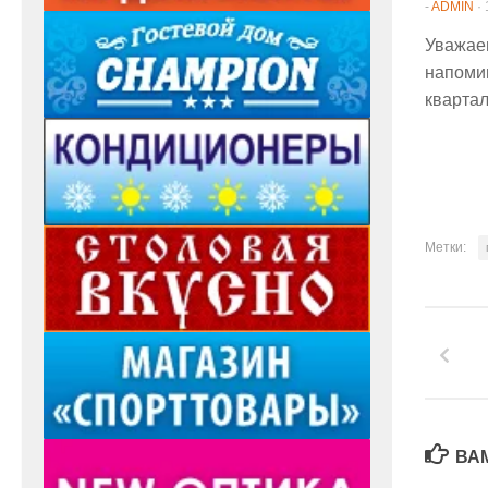
-
ADMIN
·
Уважае
напомин
квартал
Метки:
ВА