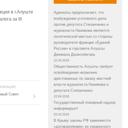
ция в г.Алуште
Адвокаты предполагают, что
возбуждение уголовного дела
ога за III
против депутата Степанченко и
журналиста Назимова является
политической местью со стороны
руководителя фракции «Единой
России» в горсовете Алушты
Джемала Джангобегова
22.04.2018
Общественность Алушты требует
освобождения незаконно
арестованных по заказу местной
власти журналиста Назимова и
БЛИКАЦИЯ
депутата Степанченко
овый Совет
22.04.2018
Государственный пожарный надзор
информирует!
03.10.2016
В Крыму законы РФ заменяются
«договорняками» из украинского