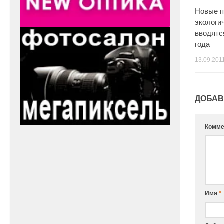
Новые п
экологи
вводятс
года
13.09.201
ДОБАВ
Комме
Имя
*