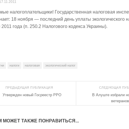
17.11.2011
мые налогоплательщики! Государственная налоговая инспек
ает: 18 ноября — последний день уплаты экологического нал
 2011 года (п. 250.2 Налогового кодекса Украины).
гни
налоги
налоговая
экологический налог
ПРЕДЫДУЩАЯ ПУБЛИКАЦИЯ
СЛЕДУЮЩАЯ ПУ
Утвержден новый Госреестр РРО
В Алуште избрали н
ветеранов
М МОЖЕТ ТАКЖЕ ПОНРАВИТЬСЯ...