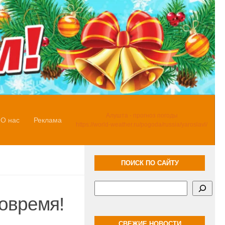
Алушта - прогноз погоды
О нас
Реклама
https://world-weather.ru/pogoda/russia/yaroslavl/
ПОИСК ПО САЙТУ
Поиск
вовремя!
СВЕЖИЕ НОВОСТИ