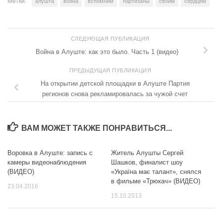
Метки:
алушта
война
вспомним
партизаны
своим
сердцем
СЛЕДУЮЩАЯ ПУБЛИКАЦИЯ
Война в Алуште: как это было. Часть 1 (видео)
ПРЕДЫДУЩАЯ ПУБЛИКАЦИЯ
На открытии детской площадки в Алуште Партия
регионов снова рекламировалась за чужой счет
ВАМ МОЖЕТ ТАКЖЕ ПОНРАВИТЬСЯ...
Воровка в Алуште: запись с
Житель Алушты Сергей
камеры видеонаблюдения
Шашков, финалист шоу
(ВИДЕО)
«Україна має талант», снялся
в фильме «Трюкач» (ВИДЕО)
23.04.2016
15.10.2013