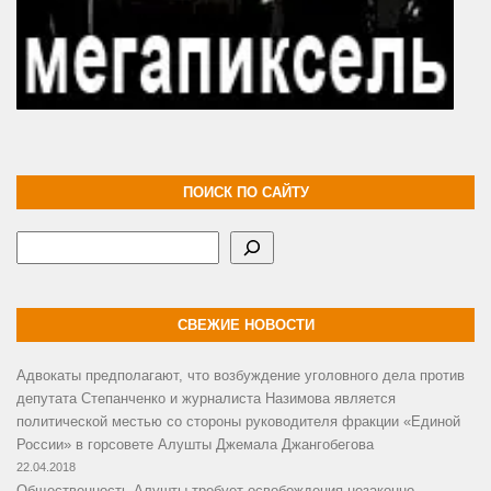
ПОИСК ПО САЙТУ
Поиск
СВЕЖИЕ НОВОСТИ
Адвокаты предполагают, что возбуждение уголовного дела против
депутата Степанченко и журналиста Назимова является
политической местью со стороны руководителя фракции «Единой
России» в горсовете Алушты Джемала Джангобегова
22.04.2018
Общественность Алушты требует освобождения незаконно