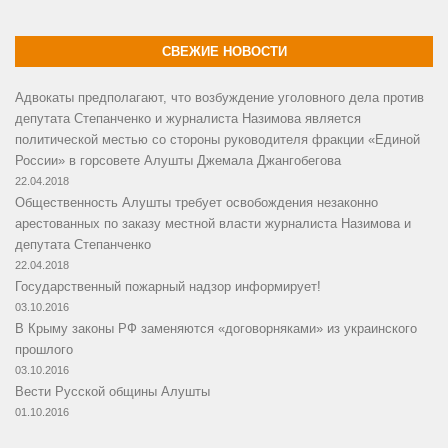
СВЕЖИЕ НОВОСТИ
Адвокаты предполагают, что возбуждение уголовного дела против
депутата Степанченко и журналиста Назимова является
политической местью со стороны руководителя фракции «Единой
России» в горсовете Алушты Джемала Джангобегова
22.04.2018
Общественность Алушты требует освобождения незаконно
арестованных по заказу местной власти журналиста Назимова и
депутата Степанченко
22.04.2018
Государственный пожарный надзор информирует!
03.10.2016
В Крыму законы РФ заменяются «договорняками» из украинского
прошлого
03.10.2016
Вести Русской общины Алушты
01.10.2016