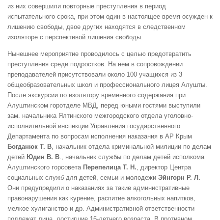
из них совершили повторные преступления в период
испытательного срока, при этом один в настоящее время осужден к
лишению свободы, двое других находятся в следственном
изоляторе с перспективой лишения свободы.
Нынешнее мероприятие проводилось с целью предотвратить
преступления среди подростков. На нем в сопровождении
преподавателей присутствовали около 100 учащихся из 3
общеобразовательных школ и профессионального лицея Алушты.
После экскурсии по изолятору временного содержания при
Алуштинском горотделе МВД, перед юными гостями выступили
зам. начальника Ялтинского межгородского отдела уголовно-
исполнительной инспекции Управления государственного
Департамента по вопросам исполнения наказания в АР Крым
Богданюк Т. В
, начальник отдела криминальной милиции по делам
детей
Юдин В. В
., начальник службы по делам детей исполкома
Алуштинского горсовета
Перепелица Т. Н.
, директор Центра
социальных служб для детей, семьи и молодежи
Эйнгорн Р. Л.
Они предупредили о наказаниях за такие административные
правонарушения как курение, распитие алкогольных напитков,
мелкое хулиганство и др. Административной ответственности
подлежат лица, достигшие 16-летнего возраста. В противном