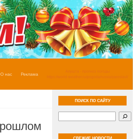
Алушта - прогноз погоды
О нас
Реклама
https://world-weather.ru/pogoda/russia/yaroslavl/
ПОИСК ПО САЙТУ
Поиск
 прошлом
СВЕЖИЕ НОВОСТИ