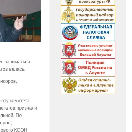
ен заниматься
тов велась.
онсоров,
боту комитета
егатов признали
льной. По
оров,
нового КСОН