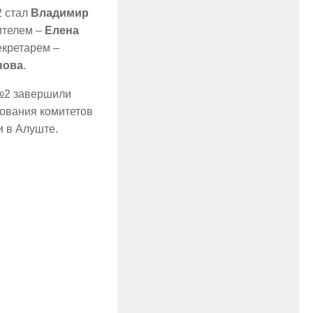
 стал
Владимир
ителем –
Елена
кретарем –
нова
.
№2 завершили
ования комитетов
 в Алуште.