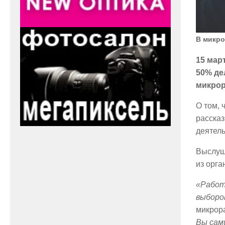
В микр
15 мар
50% де
микрор
О том, 
рассказ
деятель
Выслуша
из орга
«Работ
выборо
микрор
Вы сам