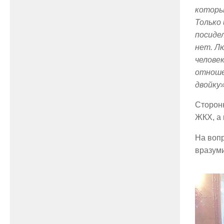
которы
Только
посиде
нет. Лю
человек
отноше
двойку
Сторон
ЖКХ, а 
На вопр
вразуми