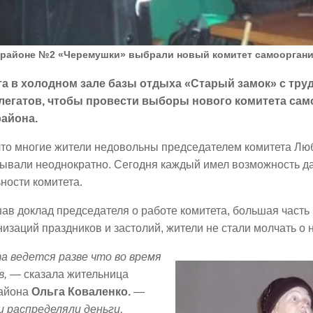
орайоне №2 «Черемушки» выбрали новый комитет самоорган
та в холодном зале базы отдыха «Старый замок» с тру
легатов, чтобы провести выборы нового комитета са
айона.
что многие жители недовольны председателем комитета Лю
ывали неоднократно. Сегодня каждый имел возможность да
ности комитета.
в доклад председателя о работе комитета, большая часть 
низаций праздников и застолий, жители не стали молчать о 
а ведется разве что во время
в,
— сказала жительница
айона
Ольга Коваленко.
—
и распределяли деньги,