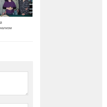
й
нализм