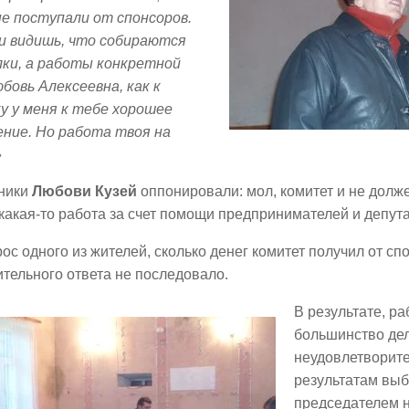
е поступали от спонсоров.
 и видишь, что собираются
лки, а работы конкретной
бовь Алексеевна, как к
у у меня к тебе хорошее
ние. Но работа твоя на
»
ники
Любови Кузей
оппонировали: мол, комитет и не долж
какая-то работа за счет помощи предпринимателей и депута
ос одного из жителей, сколько денег комитет получил от сп
тельного ответа не последовало.
В результате, ра
большинство дел
неудовлетворите
результатам выб
председателем 