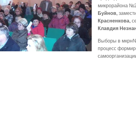
микрорайона №2
Буйнов,
замест
Красненкова,
се
Клавдия Незна
Выборы в мкрн
процесс формир
самоорганизации