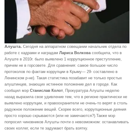
Алушта.
Сегодня на аппаратном совещании начальник отдела по
работе с кадрами и наградам
Лариса Волкова
сообщила, что в
Алуште в 2010г. было выявлено 1 коррупционное преступление,
причем не в горсовете. Для сравнения: самое большое число
протоколов по фактам коррупции
в Крыму
— 29- составлено в
Ленинском р-не). Такая статистика позабавит не только простых
алуштинцев, знающих истинное положение дел в городе. Как
сообщил мэр
Станислав Колот
, Прокуратура Алушты неделю
назад выразила свое удивление тем, что в регионе практически не
выявлено коррупции, и правоохранители не очень-то верят в столь
радужное положение вещей. Скорее всего, коррупционные деяния
просто хорошо скрываются (или не замечаются?).Также мэр
попросил чиновников Алушты почти о невозможном: останавливать
своих коллег, если те задумают брать взятку.